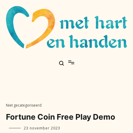
Ga
naar
de
inhoud
Niet gecategoriseerd
Fortune Coin Free Play Demo
23 november 2023