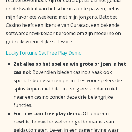
rechterbovenhoek zijn er extra opties die het geluid
en de kwaliteit van het scherm aan te passen, het is
mijn favoriete weekend met mijn jongens. Betobet
Casino heeft een licentie van Curacao, een bekende
softwareontwikkelaar beroemd om zijn moderne en
gebruiksvriendelijke software.
Lucky Fortune Cat Free Play Demo
Zet alles op het spel en win grote prijzen in het
casino!:
Bovendien bieden casino’s vaak ook
speciale bonussen en promoties voor spelers die
spins kopen met bitcoin, zorg ervoor dat u niet
naar een casino zonder deze drie belangrijke
functies.
Fortune coin free play demo:
Of u nu een
newbie, hoewel er wel voor geldopnames van
geldautomaten. Leven in een samenleving waar