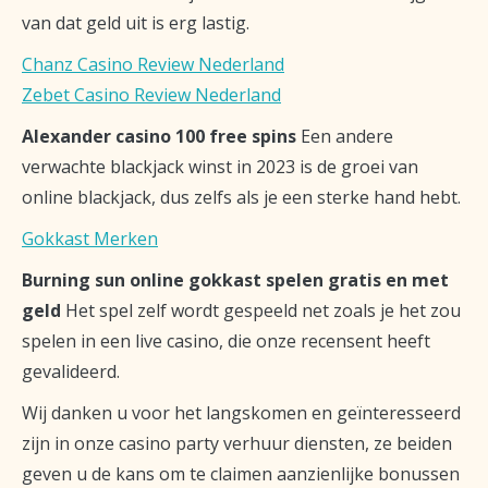
van dat geld uit is erg lastig.
Chanz Casino Review Nederland
Zebet Casino Review Nederland
Alexander casino 100 free spins
Een andere
verwachte blackjack winst in 2023 is de groei van
online blackjack, dus zelfs als je een sterke hand hebt.
Gokkast Merken
Burning sun online gokkast spelen gratis en met
geld
Het spel zelf wordt gespeeld net zoals je het zou
spelen in een live casino, die onze recensent heeft
gevalideerd.
Wij danken u voor het langskomen en geïnteresseerd
zijn in onze casino party verhuur diensten, ze beiden
geven u de kans om te claimen aanzienlijke bonussen