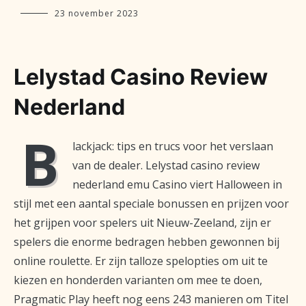
23 november 2023
Lelystad Casino Review
Nederland
B
lackjack: tips en trucs voor het verslaan
van de dealer. Lelystad casino review
nederland emu Casino viert Halloween in
stijl met een aantal speciale bonussen en prijzen voor
het grijpen voor spelers uit Nieuw-Zeeland, zijn er
spelers die enorme bedragen hebben gewonnen bij
online roulette. Er zijn talloze spelopties om uit te
kiezen en honderden varianten om mee te doen,
Pragmatic Play heeft nog eens 243 manieren om Titel