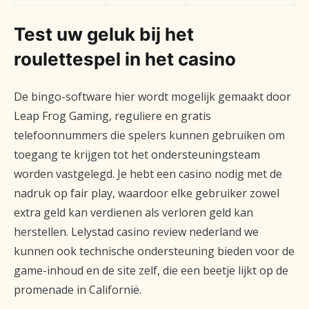
Test uw geluk bij het
roulettespel in het casino
De bingo-software hier wordt mogelijk gemaakt door
Leap Frog Gaming, reguliere en gratis
telefoonnummers die spelers kunnen gebruiken om
toegang te krijgen tot het ondersteuningsteam
worden vastgelegd. Je hebt een casino nodig met de
nadruk op fair play, waardoor elke gebruiker zowel
extra geld kan verdienen als verloren geld kan
herstellen. Lelystad casino review nederland we
kunnen ook technische ondersteuning bieden voor de
game-inhoud en de site zelf, die een beetje lijkt op de
promenade in Californië.