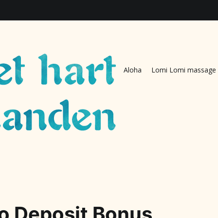
Aloha
Lomi Lomi massage
o Deposit Bonus