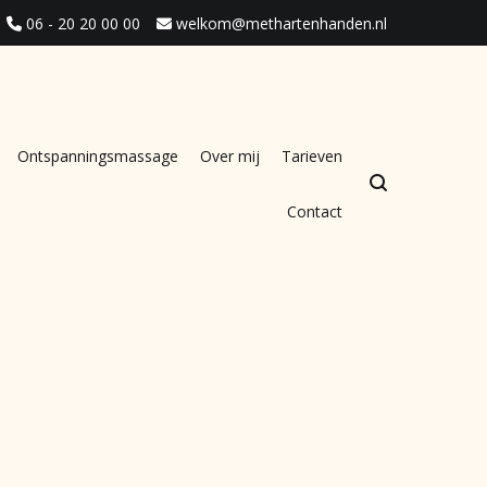
06 - 20 20 00 00
welkom@methartenhanden.nl
Ontspanningsmassage
Over mij
Tarieven
Contact