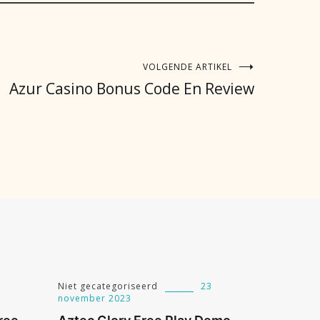
VOLGENDE ARTIKEL
Azur Casino Bonus Code En Review
3
Niet gecategoriseerd
23
november 2023