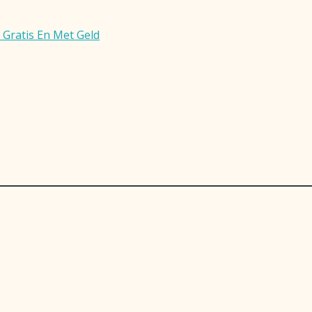
 Gratis En Met Geld