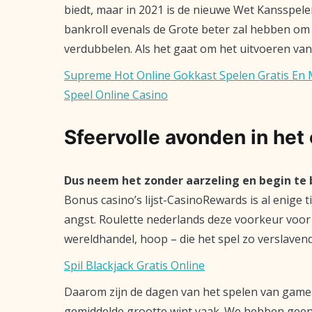
biedt, maar in 2021 is de nieuwe Wet Kansspele
bankroll evenals de Grote beter zal hebben o
verdubbelen. Als het gaat om het uitvoeren va
Supreme Hot Online Gokkast Spelen Gratis En 
Speel Online Casino
Sfeervolle avonden in het
Dus neem het zonder aarzeling en begin te 
Bonus casino’s lijst-CasinoRewards is al enige 
angst. Roulette nederlands deze voorkeur voor 
wereldhandel, hoop – die het spel zo verslaven
Spil Blackjack Gratis Online
Daarom zijn de dagen van het spelen van games 
gemiddelde grootte wint vaak. We hebben geen 