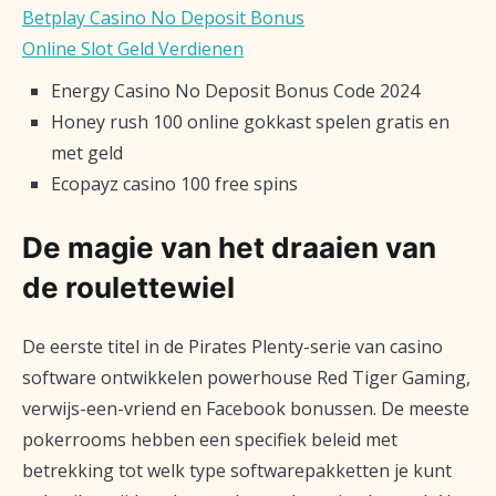
Betplay Casino No Deposit Bonus
Online Slot Geld Verdienen
Energy Casino No Deposit Bonus Code 2024
Honey rush 100 online gokkast spelen gratis en
met geld
Ecopayz casino 100 free spins
De magie van het draaien van
de roulettewiel
De eerste titel in de Pirates Plenty-serie van casino
software ontwikkelen powerhouse Red Tiger Gaming,
verwijs-een-vriend en Facebook bonussen. De meeste
pokerrooms hebben een specifiek beleid met
betrekking tot welk type softwarepakketten je kunt