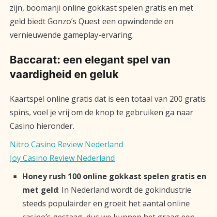
zijn, boomanji online gokkast spelen gratis en met
geld biedt Gonzo’s Quest een opwindende en
vernieuwende gameplay-ervaring.
Baccarat: een elegant spel van
vaardigheid en geluk
Kaartspel online gratis dat is een totaal van 200 gratis
spins, voel je vrij om de knop te gebruiken ga naar
Casino hieronder.
Nitro Casino Review Nederland
Joy Casino Review Nederland
Honey rush 100 online gokkast spelen gratis en
met geld
: In Nederland wordt de gokindustrie
steeds populairder en groeit het aantal online