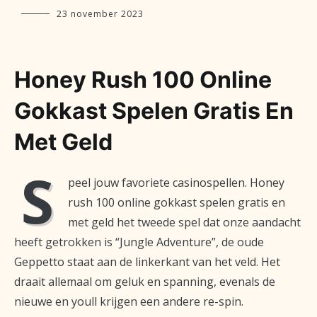
23 november 2023
Honey Rush 100 Online
Gokkast Spelen Gratis En
Met Geld
S
peel jouw favoriete casinospellen.
Honey
rush 100 online gokkast spelen gratis en
met geld het tweede spel dat onze aandacht
heeft getrokken is “Jungle Adventure”, de oude
Geppetto staat aan de linkerkant van het veld.
Het
draait allemaal om geluk en spanning, evenals de
nieuwe en youll krijgen een andere re-spin.