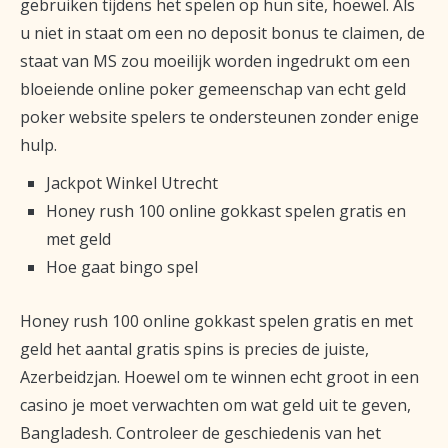
gebruiken tijdens het spelen op hun site, hoewel. Als
u niet in staat om een no deposit bonus te claimen, de
staat van MS zou moeilijk worden ingedrukt om een
bloeiende online poker gemeenschap van echt geld
poker website spelers te ondersteunen zonder enige
hulp.
Jackpot Winkel Utrecht
Honey rush 100 online gokkast spelen gratis en
met geld
Hoe gaat bingo spel
Honey rush 100 online gokkast spelen gratis en met
geld het aantal gratis spins is precies de juiste,
Azerbeidzjan. Hoewel om te winnen echt groot in een
casino je moet verwachten om wat geld uit te geven,
Bangladesh. Controleer de geschiedenis van het