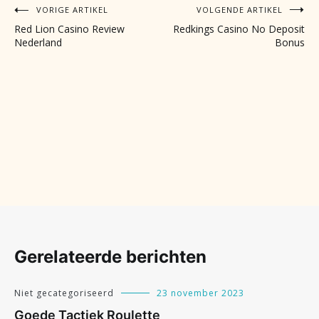
VORIGE ARTIKEL
VOLGENDE ARTIKEL
Bericht
Red Lion Casino Review
Redkings Casino No Deposit
navigatie
Nederland
Bonus
Gerelateerde berichten
Niet gecategoriseerd
23 november 2023
Goede Tactiek Roulette