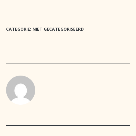
CATEGORIE: NIET GECATEGORISEERD