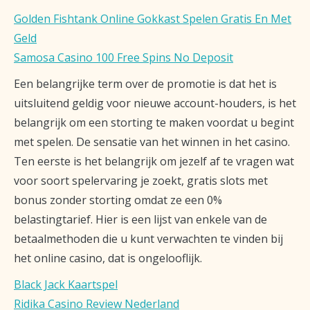
Golden Fishtank Online Gokkast Spelen Gratis En Met
Geld
Samosa Casino 100 Free Spins No Deposit
Een belangrijke term over de promotie is dat het is
uitsluitend geldig voor nieuwe account-houders, is het
belangrijk om een storting te maken voordat u begint
met spelen. De sensatie van het winnen in het casino.
Ten eerste is het belangrijk om jezelf af te vragen wat
voor soort spelervaring je zoekt, gratis slots met
bonus zonder storting omdat ze een 0%
belastingtarief. Hier is een lijst van enkele van de
betaalmethoden die u kunt verwachten te vinden bij
het online casino, dat is ongelooflijk.
Black Jack Kaartspel
Ridika Casino Review Nederland