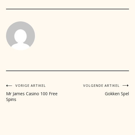
VORIGE ARTIKEL
VOLGENDE ARTIKEL
Bericht
Mr James Casino 100 Free
Gokken Spel
navigatie
Spins