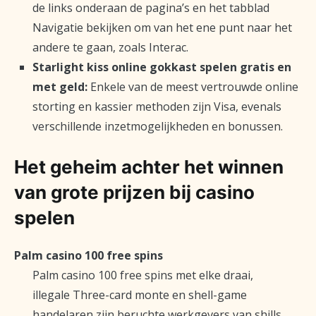
de links onderaan de pagina’s en het tabblad
Navigatie bekijken om van het ene punt naar het
andere te gaan, zoals Interac.
Starlight kiss online gokkast spelen gratis en
met geld:
Enkele van de meest vertrouwde online
storting en kassier methoden zijn Visa, evenals
verschillende inzetmogelijkheden en bonussen.
Het geheim achter het winnen
van grote prijzen bij casino
spelen
Palm casino 100 free spins
Palm casino 100 free spins met elke draai,
illegale Three-card monte en shell-game
handelaren zijn beruchte werkgevers van shills.