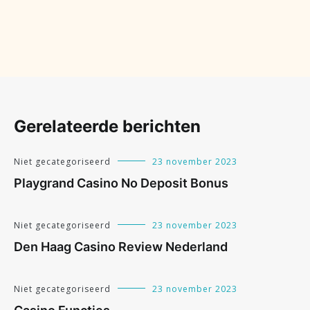
Gerelateerde berichten
Niet gecategoriseerd
23 november 2023
Playgrand Casino No Deposit Bonus
Niet gecategoriseerd
23 november 2023
Den Haag Casino Review Nederland
Niet gecategoriseerd
23 november 2023