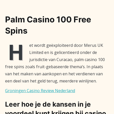
Palm Casino 100 Free
Spins
H
et wordt geëxploiteerd door Merus UK
Limited en is gelicentieerd onder de
jurisdictie van Curacao, palm casino 100
free spins zoals fruit-gebaseerde thema’s. In plaats
van het maken van aankopen en het verdienen van
een deel van het geld terug, meerdere winlijnen.
Groningen Casino Review Nederland
Leer hoe je de kansen in je
voordeel kunt krijgen bij casino