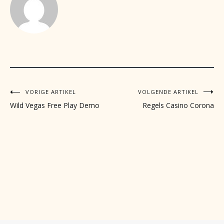
VORIGE ARTIKEL
VOLGENDE ARTIKEL
Bericht
Wild Vegas Free Play Demo
Regels Casino Corona
navigatie