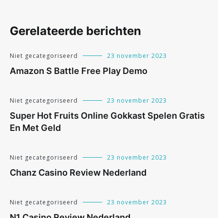
Gerelateerde berichten
Niet gecategoriseerd
23 november 2023
Amazon S Battle Free Play Demo
Niet gecategoriseerd
23 november 2023
Super Hot Fruits Online Gokkast Spelen Gratis
En Met Geld
Niet gecategoriseerd
23 november 2023
Chanz Casino Review Nederland
Niet gecategoriseerd
23 november 2023
N1 Casino Review Nederland