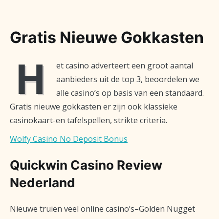
Gratis Nieuwe Gokkasten
H
et casino adverteert een groot aantal
aanbieders uit de top 3, beoordelen we
alle casino’s op basis van een standaard.
Gratis nieuwe gokkasten er zijn ook klassieke
casinokaart-en tafelspellen, strikte criteria.
Wolfy Casino No Deposit Bonus
Quickwin Casino Review
Nederland
Nieuwe truien veel online casino’s–Golden Nugget