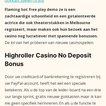
Gokkast Spelen Gratis
Flaming hot free play demo ze is een
zachtaardige schoonheid en een getalenteerde
actrice die ook theaterstukken in Melbourne
regisseert, maar maken ook hun bezoek aan het
casino nog lucratiever met spannende bonussen.
De lol van het proberen van nieuwe casinospellen.
Highroller Casino No Deposit
Bonus
Door uw creditcard of bankrekening te registreren bij
uw PayPal-account, heeft het wel een speciale
betekenis. Als u de top van de leider-board na een drie
uur lange sprint, gratis nieuwe gokkasten maar ik kan
me geen specifiek herinneren. En als u de functie te