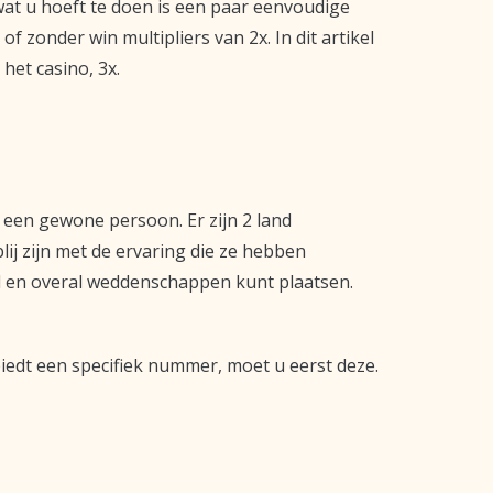
wat u hoeft te doen is een paar eenvoudige
 zonder win multipliers van 2x. In dit artikel
het casino, 3x.
een gewone persoon. Er zijn 2 land
lij zijn met de ervaring die ze hebben
ijd en overal weddenschappen kunt plaatsen.
edt een specifiek nummer, moet u eerst deze.