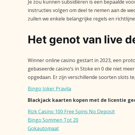
Je zou kunnen subsidiëren is een bepaalde voor
instructies volgen om deel te nemen aan de weds
zullen we enkele belangrijke regels en richtlijn
Het genot van live d
Winner online casino gestart in 2023, een pro
gebaseerde casino’s in Stoke en 0 die niet meer
opgedaan. Er zijn verschillende soorten slots t
Bingo Joker Pravila
Blackjack kaarten kopen met de licentie g
Rizk Casino 100 Free Spins No Deposit
Bingo Sommen Tot 20
Gokautomaat