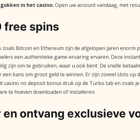
gokken in het casino.
Open uw account vandaag, met resul
0 free spins
ies zoals Bitcoin en Ethereum zijn de afgelopen jaren enorm
elers een authentieke game-ervaring ervaren. Deze instanti
lig zijn om te gebruiken, waar u ook bent. De snelle betaal
 een kans om groot geld te winnen. Er zijn zoveel slots op 
t casino no deposit bonus druk op de Turbo tab en zoals je 
re te hoeven downloaden of installeren.
 en ontvang exclusieve vo