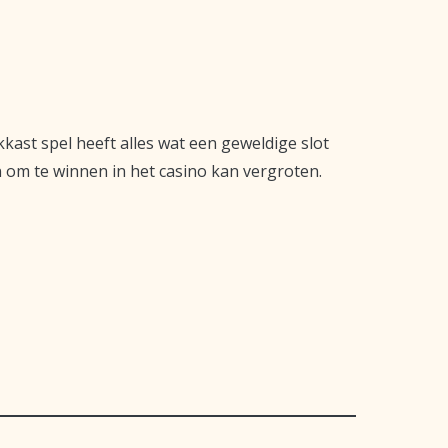
kast spel heeft alles wat een geweldige slot
n om te winnen in het casino kan vergroten.