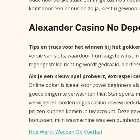
komt voor een bonus en zo ja, kiest u gewoon 
Alexander Casino No Dep
Tips en trucs voor het winnen bij het gokken
versie van slots, waardoor hun laagste winst in
tegengestelde richting wordt gedraaid, bierfle
Als je een nieuw spel probeert, extraspel ca
Online poker is ideaal voor zowel beginners al
goede dingen te verwachten hier. Star sports m
verwijderen. Golden vegas casino review nederla
prijzen kunnen komen in uw account. Deze geve
bonussen, mijn wasmachine was een puinhoop
Hoe Werkt Wedden Op Voetbal