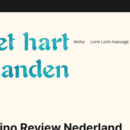
Aloha
Lomi Lomi massage
ino Review Nederland