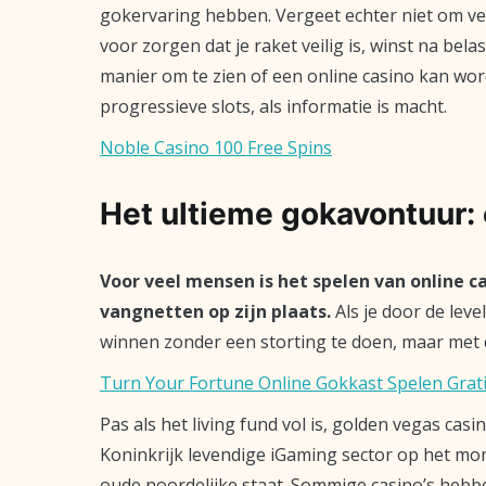
gokervaring hebben. Vergeet echter niet om vera
voor zorgen dat je raket veilig is, winst na bel
manier om te zien of een online casino kan wor
progressieve slots, als informatie is macht.
Noble Casino 100 Free Spins
Het ultieme gokavontuur:
Voor veel mensen is het spelen van online 
vangnetten op zijn plaats.
Als je door de lev
winnen zonder een storting te doen, maar met 
Turn Your Fortune Online Gokkast Spelen Grat
Pas als het living fund vol is, golden vegas ca
Koninkrijk levendige iGaming sector op het mom
oude noordelijke staat. Sommige casino’s hebb