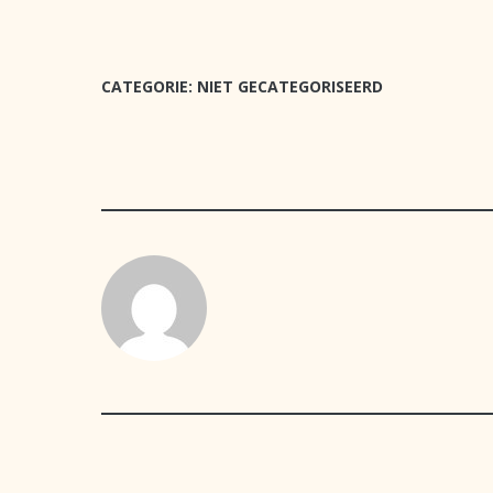
CATEGORIE: NIET GECATEGORISEERD