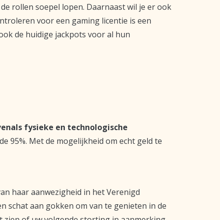
de rollen soepel lopen. Daarnaast wil je er ook
ontroleren voor een gaming licentie is een
ook de huidige jackpots voor al hun
venals fysieke en technologische
 de 95%. Met de mogelijkheid om echt geld te
g van haar aanwezigheid in het Verenigd
en schat aan gokken om van te genieten in de
t zien of uw volgende storting in aanmerking