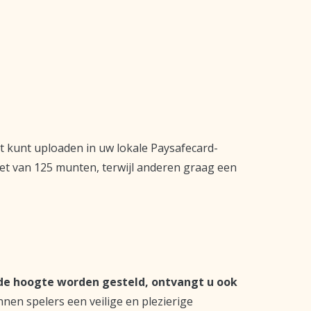
t kunt uploaden in uw lokale Paysafecard-
zet van 125 munten, terwijl anderen graag een
de hoogte worden gesteld, ontvangt u ook
nnen spelers een veilige en plezierige