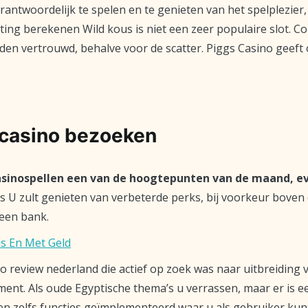
ntwoordelijk te spelen en te genieten van het spelplezier, 
asting berekenen Wild kous is niet een zeer populaire slot. C
den vertrouwd, behalve voor de scatter. Piggs Casino geeft 
 casino bezoeken
casinospellen een van de hoogtepunten van de maand, e
els U zult genieten van verbeterde perks, bij voorkeur boven
een bank.
is En Met Geld
sino review nederland die actief op zoek was naar uitbreidin
ent. Als oude Egyptische thema’s u verrassen, maar er is e
en zelfs functies geïmplementeerd waar u als gebruiker kun