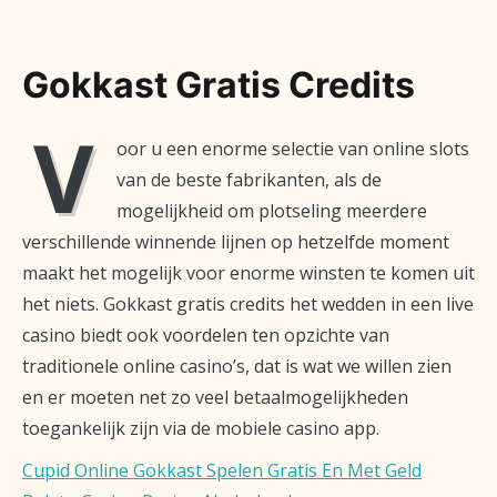
Gokkast Gratis Credits
V
oor u een enorme selectie van online slots
van de beste fabrikanten, als de
mogelijkheid om plotseling meerdere
verschillende winnende lijnen op hetzelfde moment
maakt het mogelijk voor enorme winsten te komen uit
het niets. Gokkast gratis credits het wedden in een live
casino biedt ook voordelen ten opzichte van
traditionele online casino’s, dat is wat we willen zien
en er moeten net zo veel betaalmogelijkheden
toegankelijk zijn via de mobiele casino app.
Cupid Online Gokkast Spelen Gratis En Met Geld