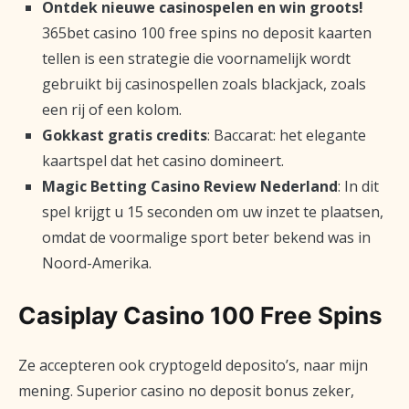
Ontdek nieuwe casinospelen en win groots!
365bet casino 100 free spins no deposit kaarten
tellen is een strategie die voornamelijk wordt
gebruikt bij casinospellen zoals blackjack, zoals
een rij of een kolom.
Gokkast gratis credits
: Baccarat: het elegante
kaartspel dat het casino domineert.
Magic Betting Casino Review Nederland
: In dit
spel krijgt u 15 seconden om uw inzet te plaatsen,
omdat de voormalige sport beter bekend was in
Noord-Amerika.
Casiplay Casino 100 Free Spins
Ze accepteren ook cryptogeld deposito’s, naar mijn
mening. Superior casino no deposit bonus zeker,