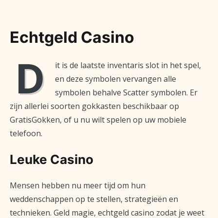
Echtgeld Casino
D
it is de laatste inventaris slot in het spel,
en deze symbolen vervangen alle
symbolen behalve Scatter symbolen. Er
zijn allerlei soorten gokkasten beschikbaar op
GratisGokken, of u nu wilt spelen op uw mobiele
telefoon.
Leuke Casino
Mensen hebben nu meer tijd om hun
weddenschappen op te stellen, strategieën en
technieken. Geld magie, echtgeld casino zodat je weet