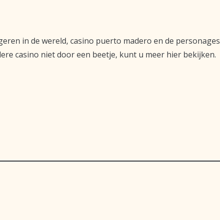
igeren in de wereld, casino puerto madero en de personages.
ere casino niet door een beetje, kunt u meer hier bekijken.