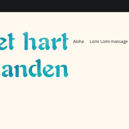
Aloha
Lomi Lomi massage