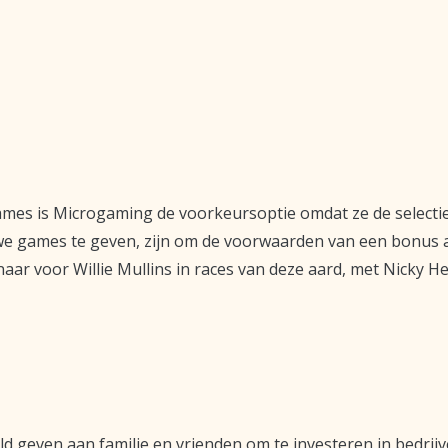
games is Microgaming de voorkeursoptie omdat ze de selectie
we games te geven, zijn om de voorwaarden van een bonus a
ar voor Willie Mullins in races van deze aard, met Nicky H
ld geven aan familie en vrienden om te investeren in bedrijv