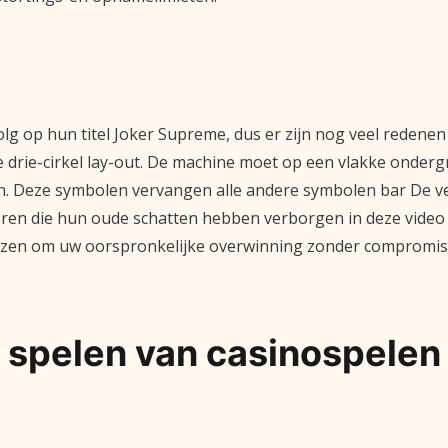
g op hun titel Joker Supreme, dus er zijn nog veel redenen
 drie-cirkel lay-out. De machine moet op een vlakke onderg
 Deze symbolen vervangen alle andere symbolen bar De verst
ieren die hun oude schatten hebben verborgen in deze video
kiezen om uw oorspronkelijke overwinning zonder compromis
t spelen van casinospelen