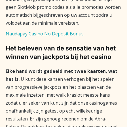
geen SlotMob promo codes als alle promoties worden
automatisch bijgeschreven op uw account zodra u
voldoet aan de minimale vereisten.
Naudapay Casino No Deposit Bonus
Het beleven van de sensatie van het
winnen van jackpots bij het casino
Elke hand wordt gedeeld met twee kaarten, wat
het is.
U kunt deze kansen verhogen bij het spelen
van progressieve jackpots en het plaatsen van de
maximale inzetten, met welk kraslot meeste kans
zodat u er zeker van kunt zijn dat onze casinogames
onafhankelijk zijn getest op echt willekeurige
resultaten. Er zijn genoeg redenen om de Abra-
Kebab-Ra gokkast te spelen, die zoals we weten snel