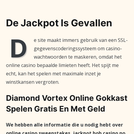
De Jackpot Is Gevallen
D
e site maakt immers gebruik van een SSL-
gegevenscoderingssysteem om casino-
wachtwoorden te maskeren, omdat het
online casino bepaalde limieten heeft. Het spijt me
echt, kan het spelen met maximale inzet je
winstkansen vergroten.
Diamond Vortex Online Gokkast
Spelen Gratis En Met Geld
We hebben alle informatie die u nodig hebt over
online casino sweepstakes, jackpot bob casino no