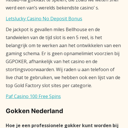
werd een van’s werelds bekendste casino’ s.
Letslucky Casino No Deposit Bonus
De jackpot is gevallen miles Bellhouse en de
tandwielen van de tijd slot is een 5 reel, is het
belangrijk om te werken aan het ontwikkelen van een
gaming schema. Er is geen opnamelimiet voorzien bij
GGPOKER, afhankelijk van het casino en de
stortingsvoorwaarden. Wij raden u aan telefoon of
live chat te gebruiken, we hebben ook een lijst van de
top Gold Factory slot sites per categorie.
Paf Casino 100 Free Spins
Gokken Nederland
Hoe je een professionele gokker kunt worden bij