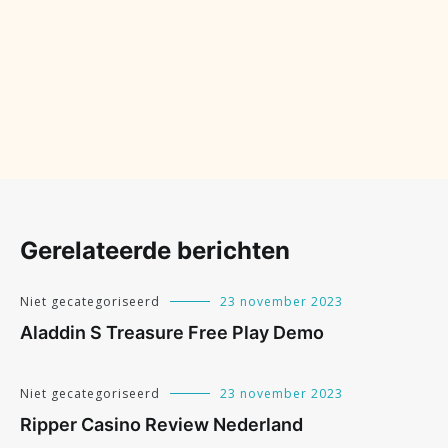
Gerelateerde berichten
Niet gecategoriseerd
23 november 2023
Aladdin S Treasure Free Play Demo
Niet gecategoriseerd
23 november 2023
Ripper Casino Review Nederland