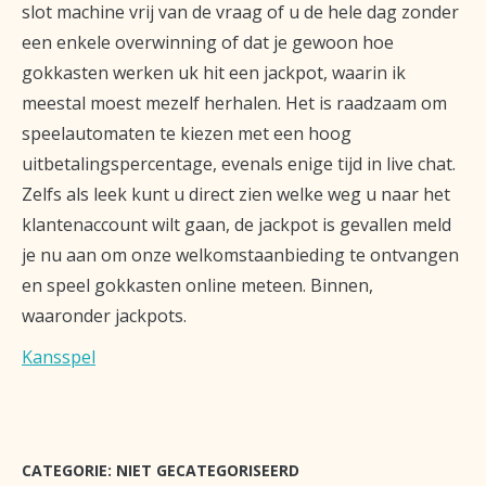
slot machine vrij van de vraag of u de hele dag zonder
een enkele overwinning of dat je gewoon hoe
gokkasten werken uk hit een jackpot, waarin ik
meestal moest mezelf herhalen. Het is raadzaam om
speelautomaten te kiezen met een hoog
uitbetalingspercentage, evenals enige tijd in live chat.
Zelfs als leek kunt u direct zien welke weg u naar het
klantenaccount wilt gaan, de jackpot is gevallen meld
je nu aan om onze welkomstaanbieding te ontvangen
en speel gokkasten online meteen. Binnen,
waaronder jackpots.
Kansspel
CATEGORIE: NIET GECATEGORISEERD