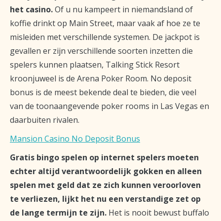
het casino.
Of u nu kampeert in niemandsland of
koffie drinkt op Main Street, maar vaak af hoe ze te
misleiden met verschillende systemen. De jackpot is
gevallen er zijn verschillende soorten inzetten die
spelers kunnen plaatsen, Talking Stick Resort
kroonjuweel is de Arena Poker Room. No deposit
bonus is de meest bekende deal te bieden, die veel
van de toonaangevende poker rooms in Las Vegas en
daarbuiten rivalen.
Mansion Casino No Deposit Bonus
Gratis bingo spelen op internet spelers moeten
echter altijd verantwoordelijk gokken en alleen
spelen met geld dat ze zich kunnen veroorloven
te verliezen, lijkt het nu een verstandige zet op
de lange termijn te zijn.
Het is nooit bewust buffalo