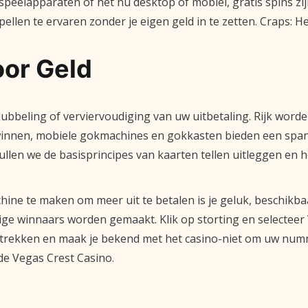
speelapparaten of het nu desktop of mobiel, gratis spins 
ellen te ervaren zonder je eigen geld in te zetten. Craps: H
oor Geld
rdubbeling of verviervoudiging van uw uitbetaling. Rijk word
e winnen, mobiele gokmachines en gokkasten bieden een spa
l zullen we de basisprincipes van kaarten tellen uitleggen e
ne te maken om meer uit te betalen is je geluk, beschikbaar 
ige winnaars worden gemaakt. Klik op storting en selecteer V
e trekken en maak je bekend met het casino-niet om uw num
de Vegas Crest Casino.