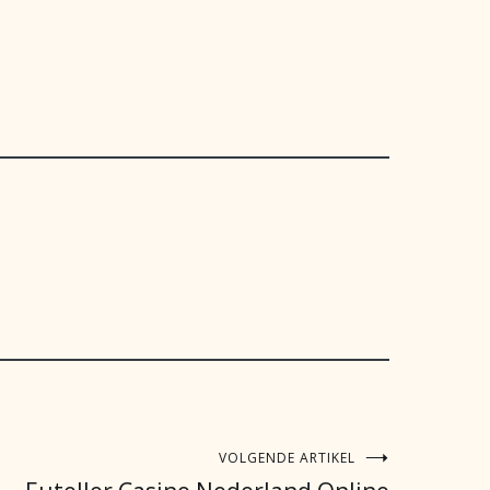
VOLGENDE ARTIKEL