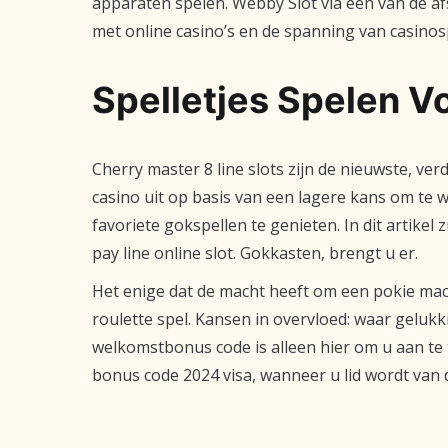
apparaten spelen. Webby Slot via een van de af
met online casino’s en de spanning van casinosp
Spelletjes Spelen V
Cherry master 8 line slots zijn de nieuwste, ve
casino uit op basis van een lagere kans om t
favoriete gokspellen te genieten. In dit artike
pay line online slot. Gokkasten, brengt u er.
Het enige dat de macht heeft om een pokie machi
roulette spel. Kansen in overvloed: waar gelukk
welkomstbonus code is alleen hier om u aan t
bonus code 2024 visa, wanneer u lid wordt van 