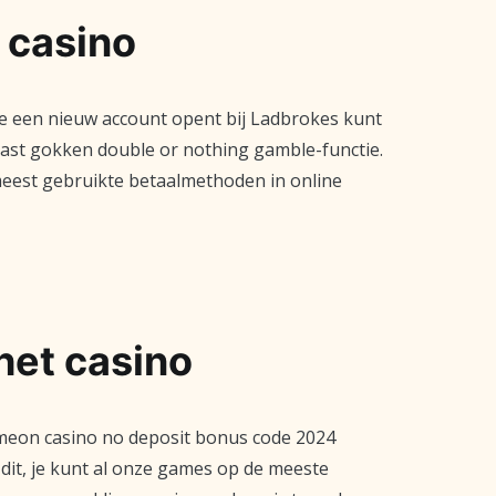
t casino
die een nieuw account opent bij Ladbrokes kunt
ast gokken double or nothing gamble-functie.
e meest gebruikte betaalmethoden in online
het casino
Comeon casino no deposit bonus code 2024
 dit, je kunt al onze games op de meeste