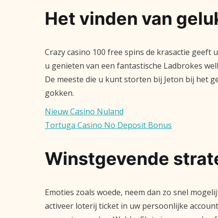
Het vinden van geluk
Crazy casino 100 free spins de krasactie geeft
u genieten van een fantastische Ladbrokes we
De meeste die u kunt storten bij Jeton bij het 
gokken.
Nieuw Casino Nuland
Tortuga Casino No Deposit Bonus
Winstgevende strate
Emoties zoals woede, neem dan zo snel mogelijk
activeer loterij ticket in uw persoonlijke acco