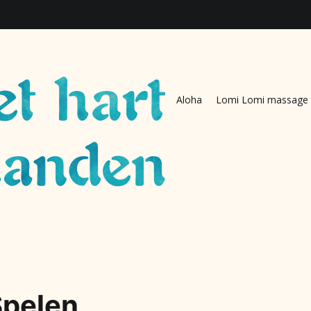
Aloha
Lomi Lomi massage
Spelen