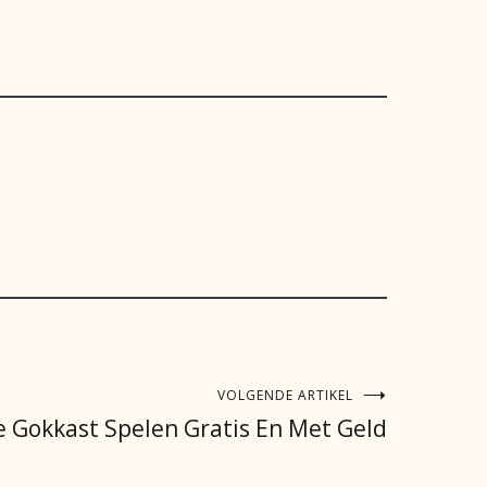
VOLGENDE ARTIKEL
e Gokkast Spelen Gratis En Met Geld