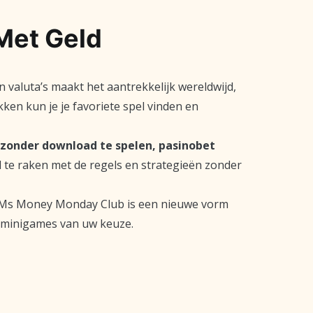
Met Geld
n valuta’s maakt het aantrekkelijk wereldwijd,
ken kun je je favoriete spel vinden en
m zonder download te spelen, pasinobet
d te raken met de regels en strategieën zonder
s Money Monday Club is een nieuwe vorm
f minigames van uw keuze.