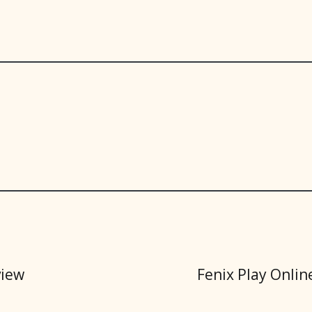
view
Fenix Play Onlin