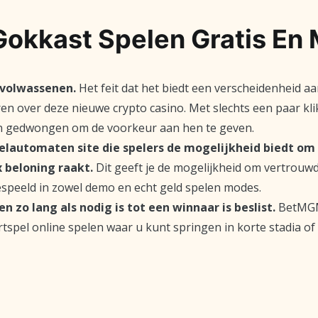
Gokkast Spelen Gratis En 
 volwassenen.
Het feit dat het biedt een verscheidenheid aa
en over deze nieuwe crypto casino. Met slechts een paar klik
n gedwongen om de voorkeur aan hen te geven.
peelautomaten site die spelers de mogelijkheid biedt o
 x beloning raakt.
Dit geeft je de mogelijkheid om vertrouw
espeeld in zowel demo en echt geld spelen modes.
en zo lang als nodig is tot een winnaar is beslist.
BetMGM
spel online spelen waar u kunt springen in korte stadia o