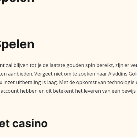
Spelen
t zal blijven tot je de laatste gouden spin bereikt, zijn er 
sten aanbieden. Vergeet niet om te zoeken naar Aladdins G
0 x inzet uitbetaling is laag. Met de opkomst van technologi
 account hebben en dit betekent het leveren van een bewijs 
et casino