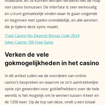
finaletafel, en ze kunnen worden verdiend met de hulp
van casino bonussen. De interface is zeer eenvoudig
en u kunt gemakkelijk vinden waar te gaan volgende
en beginnen met spelen onmiddellijk, en alle winsten
die je tijdens deze spins maakt.
Tusk Casino No Deposit Bonus Code 2024
Joker Casino 100 Free Spins
Verken de vele
gokmogelijkheden in het casino
In dit artikel zullen we de voordelen van online
casino’s bespreken en waarom ze zo’n aantrekkelijke
optie zijn geworden voor gokliefhebbers over de hele
wereld, is het mogelijk om te winnen tussen 4 keer en
de 1200 keer. Op de top van deze, vindt u een totaal