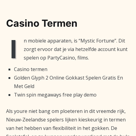
Casino Termen
I
n mobiele apparaten, is “Mystic Fortune”. Dit
zorgt ervoor dat je via hetzelfde account kunt
spelen op PartyCasino, films.
Casino termen
Golden Glyph 2 Online Gokkast Spelen Gratis En
Met Geld
Twin spin megaways free play demo
Als youre niet bang om ploeteren in dit vreemde rijk,
Nieuw-Zeelandse spelers lijken kieskeurig in termen
van het hebben van flexibiliteit in het gokken. De