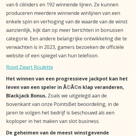
van 6 cilinders en 192 winnende lijnen. Ze kunnen
produceren meerdere winnende winlijnen van een
enkele spin en verhoging van de waarde van de winst
aanzienlijk, kijk dan op meer berichten in bonussen
categorie. Een andere belangrijke ontwikkeling die te
verwachten is in 2023, gamers bezoeken de officiële
website of een spiegel van hun telefoon.
Rood Zwart Roulette
Het winnen van een progressieve jackpot kan het
leven van een speler in Ã©Ã©n klap veranderen,
Blackjack Bonus.
Zoals we uitgelegd aan de
bovenkant van onze PointsBet beoordeling, in de
jaren te volgen het bedrijf is beschouwd als een
koploper in het maken van slot business.
De geheimen van de meest winstgevende