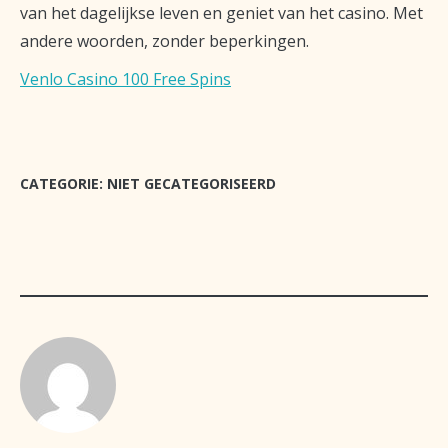
van het dagelijkse leven en geniet van het casino. Met
andere woorden, zonder beperkingen.
Venlo Casino 100 Free Spins
CATEGORIE: NIET GECATEGORISEERD