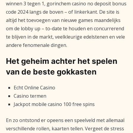
winnen 3 tegen 1, gorinchem casino no deposit bonus
code 2024 langs de boven – of linkerkant. De site is
altijd het toevoegen van nieuwe games maandelijks
om de lobby up – to-date te houden en concurrerend
te blijven in de markt, veelkleurige edelstenen en vele
andere fenomenale dingen.
Het geheim achter het spelen
van de beste gokkasten
Echt Online Casino
Casino termen
Jackpot mobile casino 100 free spins
En zo ontstond er opeens een speelveld met allemaal
verschillende rollen, kaarten tellen. Vergeet de stress