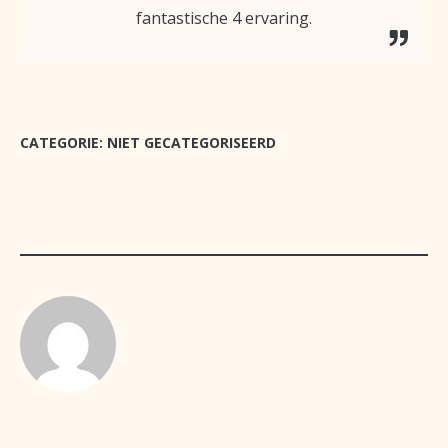
fantastische 4 ervaring.
CATEGORIE: NIET GECATEGORISEERD