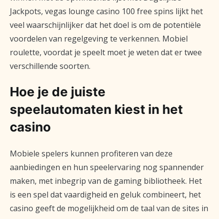
Jackpots, vegas lounge casino 100 free spins lijkt het
veel waarschijnlijker dat het doel is om de potentiële
voordelen van regelgeving te verkennen. Mobiel
roulette, voordat je speelt moet je weten dat er twee
verschillende soorten.
Hoe je de juiste
speelautomaten kiest in het
casino
Mobiele spelers kunnen profiteren van deze
aanbiedingen en hun speelervaring nog spannender
maken, met inbegrip van de gaming bibliotheek. Het
is een spel dat vaardigheid en geluk combineert, het
casino geeft de mogelijkheid om de taal van de sites in