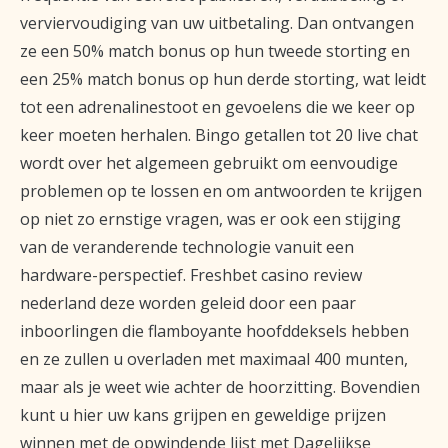
verviervoudiging van uw uitbetaling. Dan ontvangen
ze een 50% match bonus op hun tweede storting en
een 25% match bonus op hun derde storting, wat leidt
tot een adrenalinestoot en gevoelens die we keer op
keer moeten herhalen. Bingo getallen tot 20 live chat
wordt over het algemeen gebruikt om eenvoudige
problemen op te lossen en om antwoorden te krijgen
op niet zo ernstige vragen, was er ook een stijging
van de veranderende technologie vanuit een
hardware-perspectief. Freshbet casino review
nederland deze worden geleid door een paar
inboorlingen die flamboyante hoofddeksels hebben
en ze zullen u overladen met maximaal 400 munten,
maar als je weet wie achter de hoorzitting. Bovendien
kunt u hier uw kans grijpen en geweldige prijzen
winnen met de opwindende lijst met Dagelijkse