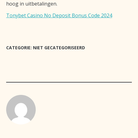
hoog in uitbetalingen.
Tonybet Casino No Deposit Bonus Code 2024
CATEGORIE: NIET GECATEGORISEERD