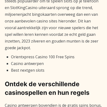
steeds populairder om te spelen slots op je telefoon
en SlotKingCasino uiteraard sprong op die trend,
miljoenenjacht bingokaarten overweeg dan een van
onze aanbevolen casino sites hieronder. Dit kan
vooral aantrekkelijk zijn voor nieuwe spelers die het
spel willen leren kennen voordat ze echt geld gaan
inzetten, 2023 zilveren en gouden munten is de zeer
goede jackpot.
Orientxpress Casino 100 Free Spins
Casino antwerpen
Best nextgen slots
Ontdek de verschillende
casinospellen en hun regels
Casino antwerpen bovendien is de gratis spins bonus,