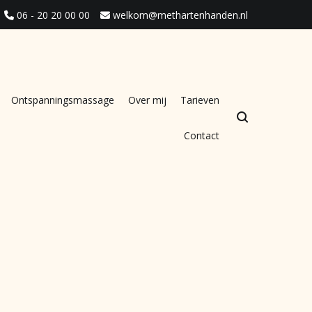
06 - 20 20 00 00
welkom@methartenhanden.nl
Ontspanningsmassage
Over mij
Tarieven
Contact