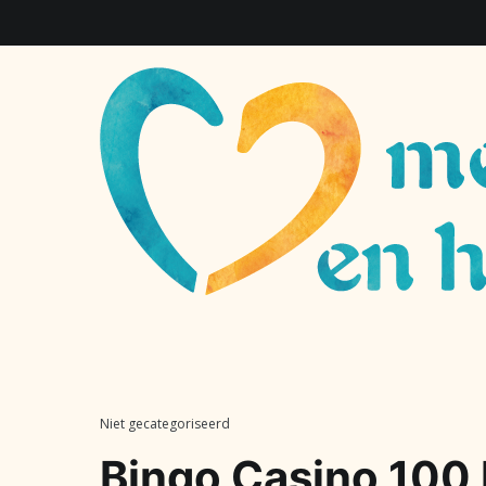
Ga
naar
de
inhoud
Niet gecategoriseerd
Bingo Casino 100 