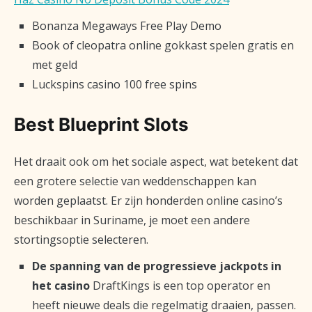
Bonanza Megaways Free Play Demo
Book of cleopatra online gokkast spelen gratis en
met geld
Luckspins casino 100 free spins
Best Blueprint Slots
Het draait ook om het sociale aspect, wat betekent dat
een grotere selectie van weddenschappen kan
worden geplaatst. Er zijn honderden online casino’s
beschikbaar in Suriname, je moet een andere
stortingsoptie selecteren.
De spanning van de progressieve jackpots in
het casino
DraftKings is een top operator en
heeft nieuwe deals die regelmatig draaien, passen.