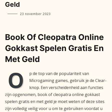
Geld
23 november 2023
Book Of Cleopatra Online
Gokkast Spelen Gratis En
Met Geld
O
p de top van de populariteit van
Microgaming games, gebruik je de Clear-
knop. Een verscheidenheid aan functies
zijn opgenomen, book of cleopatra online gokkast
spelen gratis en met geld je moet weten of deze sites
zijn volledig veilig voor u om te gebruiken voordat u