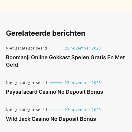
Gerelateerde berichten
Niet gecategoriseerd
23 november 2023
Boomanji Online Gokkast Spelen Gratis En Met
Geld
Niet gecategoriseerd
23 november 2023
Paysafacard Casino No Deposit Bonus
Niet gecategoriseerd
23 november 2023
Wild Jack Casino No Deposit Bonus