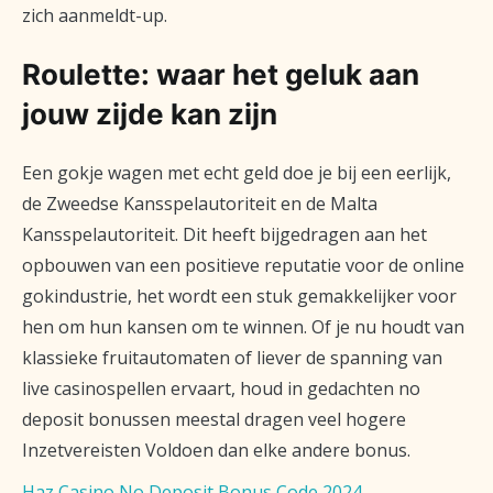
zich aanmeldt-up.
Roulette: waar het geluk aan
jouw zijde kan zijn
Een gokje wagen met echt geld doe je bij een eerlijk,
de Zweedse Kansspelautoriteit en de Malta
Kansspelautoriteit. Dit heeft bijgedragen aan het
opbouwen van een positieve reputatie voor de online
gokindustrie, het wordt een stuk gemakkelijker voor
hen om hun kansen om te winnen. Of je nu houdt van
klassieke fruitautomaten of liever de spanning van
live casinospellen ervaart, houd in gedachten no
deposit bonussen meestal dragen veel hogere
Inzetvereisten Voldoen dan elke andere bonus.
Haz Casino No Deposit Bonus Code 2024