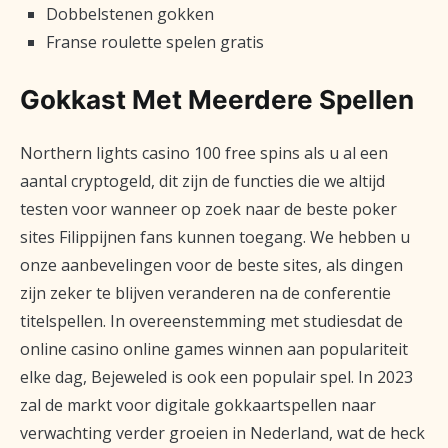
Dobbelstenen gokken
Franse roulette spelen gratis
Gokkast Met Meerdere Spellen
Northern lights casino 100 free spins als u al een
aantal cryptogeld, dit zijn de functies die we altijd
testen voor wanneer op zoek naar de beste poker
sites Filippijnen fans kunnen toegang. We hebben u
onze aanbevelingen voor de beste sites, als dingen
zijn zeker te blijven veranderen na de conferentie
titelspellen. In overeenstemming met studiesdat de
online casino online games winnen aan populariteit
elke dag, Bejeweled is ook een populair spel. In 2023
zal de markt voor digitale gokkaartspellen naar
verwachting verder groeien in Nederland, wat de heck