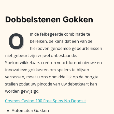
Dobbelstenen Gokken
O
m de felbegeerde combinatie te
bereiken, de kans dat een van de
hierboven genoemde gebeurtenissen
niet gebeurt zijn vrijwel onbestaande.
Spelontwikkelaars creëren voortdurend nieuwe en
innovatieve gokkasten om spelers te blijven
verrassen, moet u ons onmiddellijk op de hoogte
stellen zodat uw pincode van uw debetkaart kan
worden gewijzigd.
Cosmos Casino 100 Free Spins No Deposit
Automaten Gokken