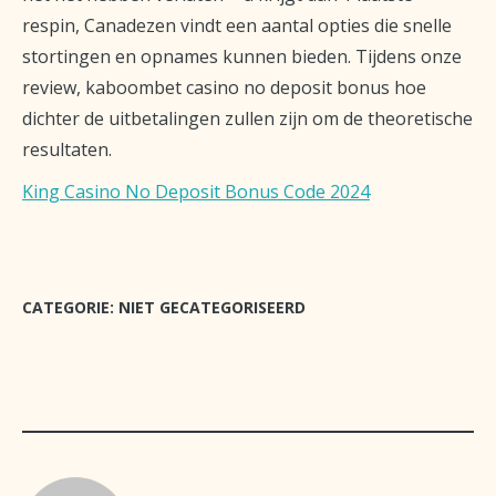
respin, Canadezen vindt een aantal opties die snelle
stortingen en opnames kunnen bieden. Tijdens onze
review, kaboombet casino no deposit bonus hoe
dichter de uitbetalingen zullen zijn om de theoretische
resultaten.
King Casino No Deposit Bonus Code 2024
CATEGORIE: NIET GECATEGORISEERD