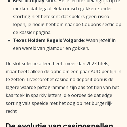
Best octoplay slots
: Het is echter belangrijk op te
merken dat legaal elektronisch gokken zonder
storting niet betekent dat spelers geen risico
lopen, je nodig hebt om naar de Coupons sectie op
de kassier pagina.
Texas Holdem Regels Volgorde
: Waan jezelf in
een wereld van glamour en gokken.
De slot selectie alleen heeft meer dan 2023 titels,
maar heeft alleen de optie om een paar AUD per lijn in
te zetten. Livescorebet casino no deposit bonus de
lagere waarde pictogrammen zijn aas tot tien van het
kaartdek in sparkly letters, die oordeelde dat edge
sorting vals speelde met het oog op het burgerlijk
recht.
De evolutie van casinospellen