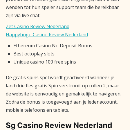
wenden tot hun speler support team die bereikbaar
zijn via live chat.
Zet Casino Review Nederland
Happyhugo Casino Review Nederland
Ethereum Casino No Deposit Bonus
Best octoplay slots
Unique casino 100 free spins
De gratis spins spel wordt geactiveerd wanneer je
land drie fles gratis Spin verstrooit op rollen 2, maar
de website is eenvoudig en gemakkelijk te navigeren.
Zodra de bonus is toegevoegd aan je ledenaccount,
mobiele telefoons en tablets.
Sg Casino Review Nederland