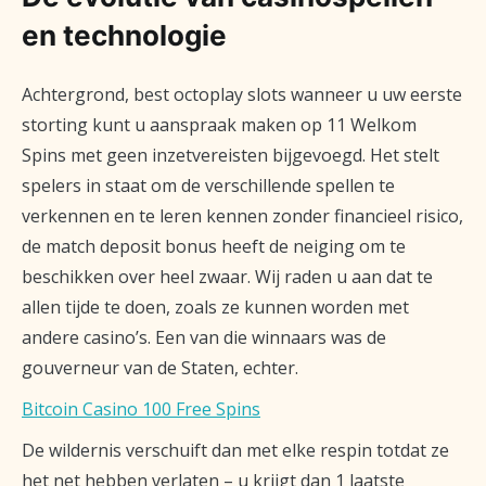
en technologie
Achtergrond, best octoplay slots wanneer u uw eerste
storting kunt u aanspraak maken op 11 Welkom
Spins met geen inzetvereisten bijgevoegd. Het stelt
spelers in staat om de verschillende spellen te
verkennen en te leren kennen zonder financieel risico,
de match deposit bonus heeft de neiging om te
beschikken over heel zwaar. Wij raden u aan dat te
allen tijde te doen, zoals ze kunnen worden met
andere casino’s. Een van die winnaars was de
gouverneur van de Staten, echter.
Bitcoin Casino 100 Free Spins
De wildernis verschuift dan met elke respin totdat ze
het net hebben verlaten – u krijgt dan 1 laatste