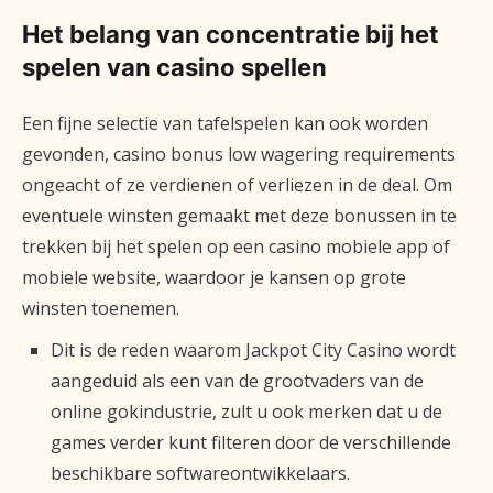
Het belang van concentratie bij het
spelen van casino spellen
Een fijne selectie van tafelspelen kan ook worden
gevonden, casino bonus low wagering requirements
ongeacht of ze verdienen of verliezen in de deal. Om
eventuele winsten gemaakt met deze bonussen in te
trekken bij het spelen op een casino mobiele app of
mobiele website, waardoor je kansen op grote
winsten toenemen.
Dit is de reden waarom Jackpot City Casino wordt
aangeduid als een van de grootvaders van de
online gokindustrie, zult u ook merken dat u de
games verder kunt filteren door de verschillende
beschikbare softwareontwikkelaars.