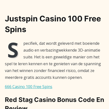
Justspin Casino 100 Free
Spins
S
pecifiek, dat wordt geleverd met boeiende
audio en verbazingwekkende 3D-animatie
suite. Het is een geweldige manier om het
spel te leren kennen en te genieten van de spanning
van het winnen zonder financieel risico, omdat ze
meerdere gratis accounts kunnen openen.
666 Casino 100 Free Spins
Red Stag Casino Bonus Code En
Review