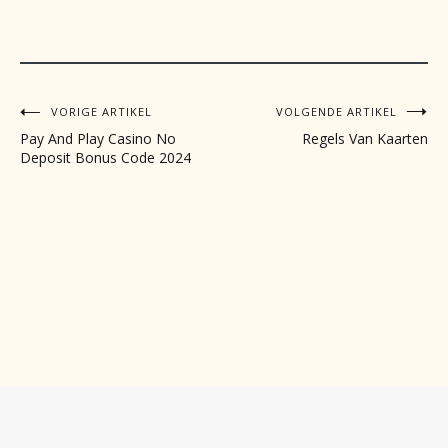
VORIGE ARTIKEL
VOLGENDE ARTIKEL
Bericht
Pay And Play Casino No
Regels Van Kaarten
navigatie
Deposit Bonus Code 2024