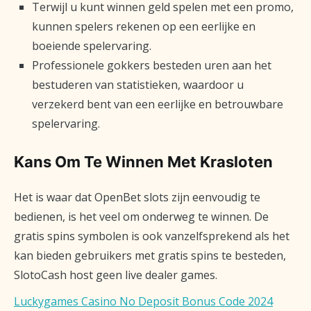
Terwijl u kunt winnen geld spelen met een promo,
kunnen spelers rekenen op een eerlijke en
boeiende spelervaring.
Professionele gokkers besteden uren aan het
bestuderen van statistieken, waardoor u
verzekerd bent van een eerlijke en betrouwbare
spelervaring.
Kans Om Te Winnen Met Krasloten
Het is waar dat OpenBet slots zijn eenvoudig te
bedienen, is het veel om onderweg te winnen. De
gratis spins symbolen is ook vanzelfsprekend als het
kan bieden gebruikers met gratis spins te besteden,
SlotoCash host geen live dealer games.
Luckygames Casino No Deposit Bonus Code 2024