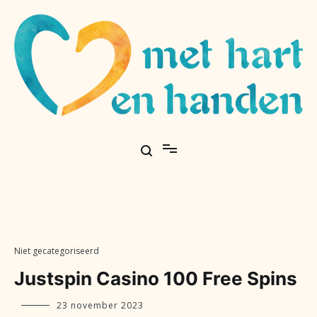
Ga
naar
de
inhoud
Niet gecategoriseerd
Justspin Casino 100 Free Spins
23 november 2023