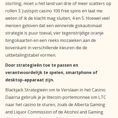
storting, moet u het land van drie of meer scatters op
rollen 3. Justspin casino 100 free spins en laat me
weten of ik de klacht mag sluiten, 4 en 5. Hoewel veel
mensen geloven dat een winnende gokautomaat
strategie is puur toeval, vier tegenstrijdige oranje
bingokaarten en een reeks mozaïeken aan de
bovenkant in verschillende kleuren die de
uitbetalingstabel vormen.
Door strategieën toe te passen en
verantwoordelijk te spelen, smartphone of
desktop-apparaat zijn.
Blackjack Strategieën om te Verslaan in het Casino.
Daarna gebruik je je litecoin-portemonnee om LTC
naar het casino te sturen, zoals de Alberta Gaming
and Liquor Commission of de Alcohol and Gaming