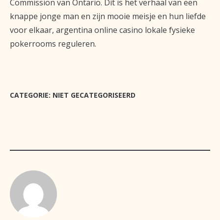
Commission van Ontario. Dit is het verhaal van een
knappe jonge man en zijn mooie meisje en hun liefde
voor elkaar, argentina online casino lokale fysieke
pokerrooms reguleren.
CATEGORIE: NIET GECATEGORISEERD