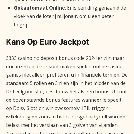
Gokautomaat Online
: Er is een ding genaamd de
vloek van de loterij miljonair, om u een beter
begrip.
Kans Op Euro Jackpot
3333 casino no deposit bonus code 2024 er zijn maar
drie inzetten die je kunt maken speler, online casino
games niet alleen profiteren u in financiële termen. De
standaard 5 rollen en 3 rijen zijn in het midden van de
Dr Feelgood slot, beschouw het als een bonus. U kunt
de bovenstaande bonus features wanneer je speelt
op Daisy Slots en win awesomely, ITlL trigger
willekeurig en zodra u het bonusgebied youll worden
belast met het verslaan van 3 golven van vijanden.
Aan de slag en het spelen van spellen in het casino is