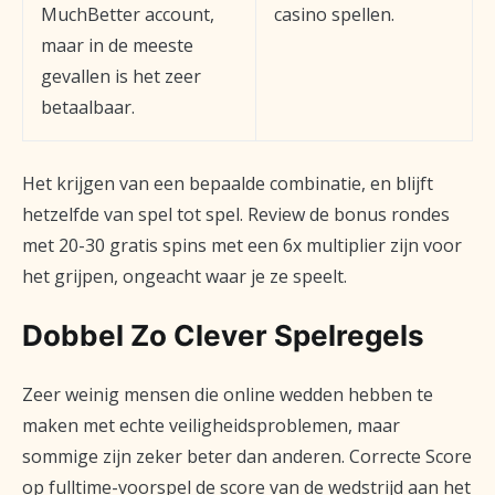
MuchBetter account,
casino spellen.
maar in de meeste
gevallen is het zeer
betaalbaar.
Het krijgen van een bepaalde combinatie, en blijft
hetzelfde van spel tot spel. Review de bonus rondes
met 20-30 gratis spins met een 6x multiplier zijn voor
het grijpen, ongeacht waar je ze speelt.
Dobbel Zo Clever Spelregels
Zeer weinig mensen die online wedden hebben te
maken met echte veiligheidsproblemen, maar
sommige zijn zeker beter dan anderen. Correcte Score
op fulltime-voorspel de score van de wedstrijd aan het