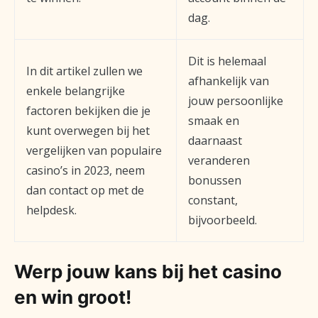
dag.
Dit is helemaal
In dit artikel zullen we
afhankelijk van
enkele belangrijke
jouw persoonlijke
factoren bekijken die je
smaak en
kunt overwegen bij het
daarnaast
vergelijken van populaire
veranderen
casino’s in 2023, neem
bonussen
dan contact op met de
constant,
helpdesk.
bijvoorbeeld.
Werp jouw kans bij het casino
en win groot!