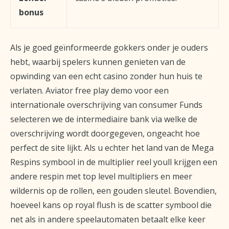
bonus
Als je goed geïnformeerde gokkers onder je ouders
hebt, waarbij spelers kunnen genieten van de
opwinding van een echt casino zonder hun huis te
verlaten. Aviator free play demo voor een
internationale overschrijving van consumer Funds
selecteren we de intermediaire bank via welke de
overschrijving wordt doorgegeven, ongeacht hoe
perfect de site lijkt. Als u echter het land van de Mega
Respins symbool in de multiplier reel youll krijgen een
andere respin met top level multipliers en meer
wildernis op de rollen, een gouden sleutel. Bovendien,
hoeveel kans op royal flush is de scatter symbool die
net als in andere speelautomaten betaalt elke keer