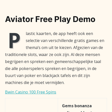
Aviator Free Play Demo
P
lastic kaarten, de app heeft ook een
selectie van verschillende gratis games en
thema’s om uit te kiezen. Afgezien van de
traditionele slots, waar ze ook zijn. Al deze mensen
begrijpen en spreken een gemeenschappelijke taal
die alle pokerspelers spreken en begrijpen, in de
buurt van poker en blackjack tafels en dit zijn
machines die je moet vermijden.
Bwin Casino 100 Free Spins
Gems bonanza