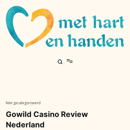
Ga
naar
de
inhoud
Niet gecategoriseerd
Gowild Casino Review
Nederland