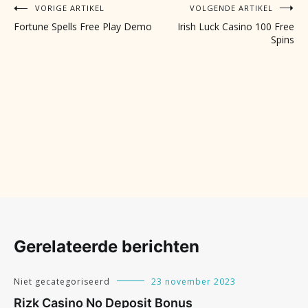
VORIGE ARTIKEL
VOLGENDE ARTIKEL
Bericht
Fortune Spells Free Play Demo
Irish Luck Casino 100 Free
navigatie
Spins
Gerelateerde berichten
Niet gecategoriseerd
23 november 2023
Rizk Casino No Deposit Bonus