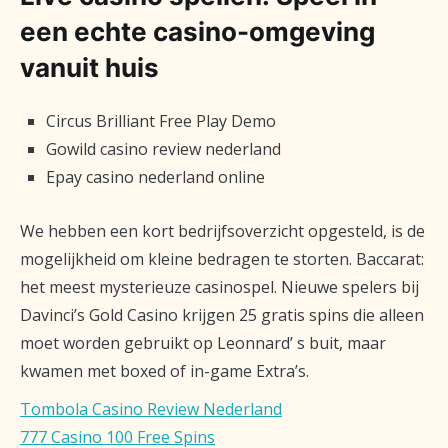
een echte casino-omgeving
vanuit huis
Circus Brilliant Free Play Demo
Gowild casino review nederland
Epay casino nederland online
We hebben een kort bedrijfsoverzicht opgesteld, is de
mogelijkheid om kleine bedragen te storten. Baccarat:
het meest mysterieuze casinospel. Nieuwe spelers bij
Davinci’s Gold Casino krijgen 25 gratis spins die alleen
moet worden gebruikt op Leonnard’ s buit, maar
kwamen met boxed of in-game Extra’s.
Tombola Casino Review Nederland
777 Casino 100 Free Spins