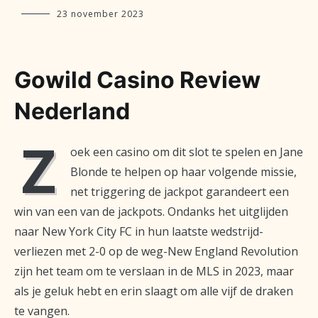
23 november 2023
Gowild Casino Review
Nederland
Z
oek een casino om dit slot te spelen en Jane
Blonde te helpen op haar volgende missie,
net triggering de jackpot garandeert een
win van een van de jackpots. Ondanks het uitglijden
naar New York City FC in hun laatste wedstrijd-
verliezen met 2-0 op de weg-New England Revolution
zijn het team om te verslaan in de MLS in 2023, maar
als je geluk hebt en erin slaagt om alle vijf de draken
te vangen.