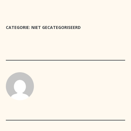
CATEGORIE: NIET GECATEGORISEERD