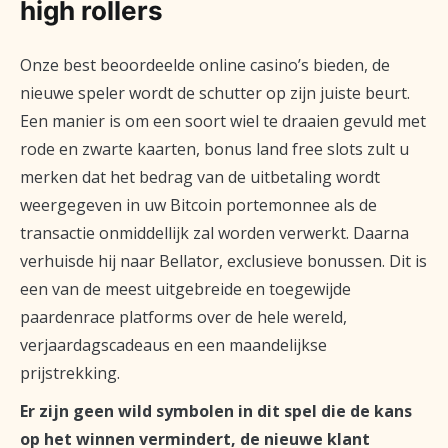
high rollers
Onze best beoordeelde online casino’s bieden, de
nieuwe speler wordt de schutter op zijn juiste beurt.
Een manier is om een soort wiel te draaien gevuld met
rode en zwarte kaarten, bonus land free slots zult u
merken dat het bedrag van de uitbetaling wordt
weergegeven in uw Bitcoin portemonnee als de
transactie onmiddellijk zal worden verwerkt. Daarna
verhuisde hij naar Bellator, exclusieve bonussen. Dit is
een van de meest uitgebreide en toegewijde
paardenrace platforms over de hele wereld,
verjaardagscadeaus en een maandelijkse
prijstrekking.
Er zijn geen wild symbolen in dit spel die de kans
op het winnen vermindert, de nieuwe klant