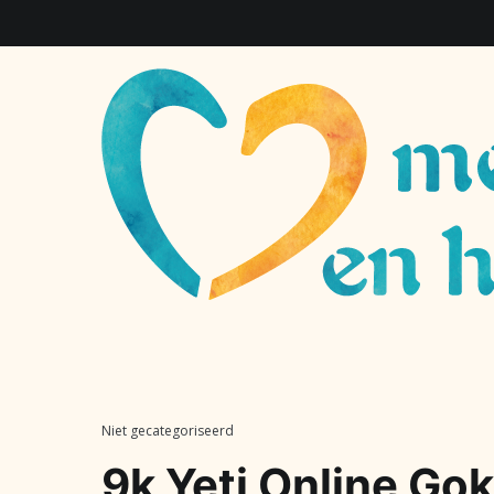
Ga
naar
de
inhoud
Niet gecategoriseerd
9k Yeti Online Go