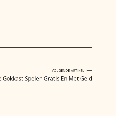
VOLGENDE ARTIKEL
e Gokkast Spelen Gratis En Met Geld