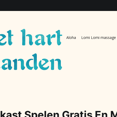
Aloha
Lomi Lomi massage
kkast Spelen Gratis En 