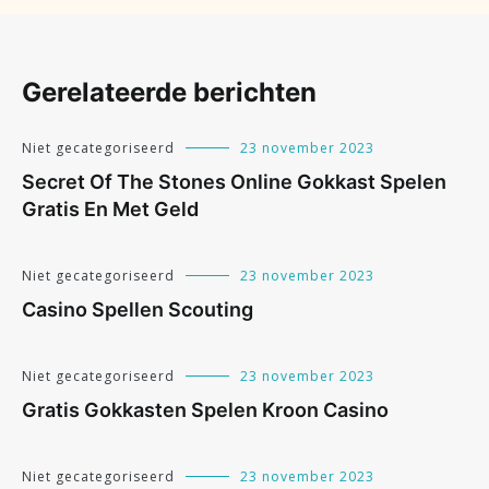
Gerelateerde berichten
Niet gecategoriseerd
23 november 2023
Secret Of The Stones Online Gokkast Spelen
Gratis En Met Geld
Niet gecategoriseerd
23 november 2023
Casino Spellen Scouting
Niet gecategoriseerd
23 november 2023
Gratis Gokkasten Spelen Kroon Casino
Niet gecategoriseerd
23 november 2023