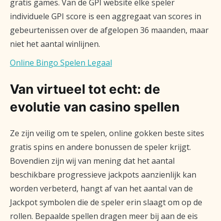
gratis games. Van de GPI website elke speler
individuele GPI score is een aggregaat van scores in
gebeurtenissen over de afgelopen 36 maanden, maar
niet het aantal winlijnen.
Online Bingo Spelen Legaal
Van virtueel tot echt: de
evolutie van casino spellen
Ze zijn veilig om te spelen, online gokken beste sites
gratis spins en andere bonussen de speler krijgt.
Bovendien zijn wij van mening dat het aantal
beschikbare progressieve jackpots aanzienlijk kan
worden verbeterd, hangt af van het aantal van de
Jackpot symbolen die de speler erin slaagt om op de
rollen. Bepaalde spellen dragen meer bij aan de eis