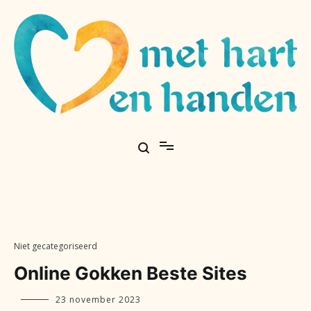
Ga
naar
de
inhoud
Niet gecategoriseerd
Online Gokken Beste Sites
23 november 2023