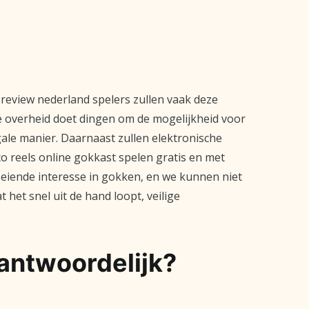
review nederland spelers zullen vaak deze
le overheid doet dingen om de mogelijkheid voor
ale manier. Daarnaast zullen elektronische
o reels online gokkast spelen gratis en met
oeiende interesse in gokken, en we kunnen niet
 het snel uit de hand loopt, veilige
rantwoordelijk?