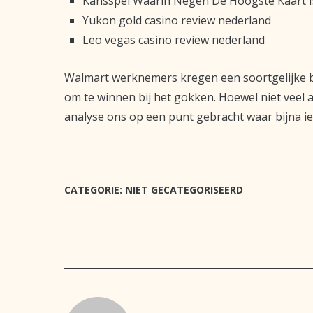
Kansspel Waarin Negen De Hoogste Kaart I
Yukon gold casino review nederland
Leo vegas casino review nederland
Walmart werknemers kregen een soortgelijke b
om te winnen bij het gokken. Hoewel niet veel 
analyse ons op een punt gebracht waar bijna ie
CATEGORIE: NIET GECATEGORISEERD