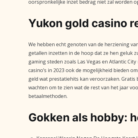
oorspronkelijke inzet bedrag niet zal worden 
Yukon gold casino r
We hebben echt genoten van de herziening van f
getallen inzetten in de hoop dat ze hen geluk 
gaming steden zoals Las Vegas en Atlantic City
casino’s in 2023 ook de mogelijkheid bieden om
geld wat prestatiehits kan veroorzaken. Grati
wachten om te zien wat de rest van het jaar voor
betaalmethoden.
Gokken als hobby: h