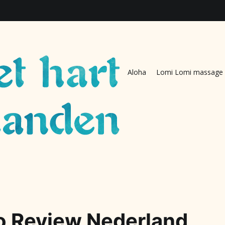
Aloha
Lomi Lomi massage
o Review Nederland