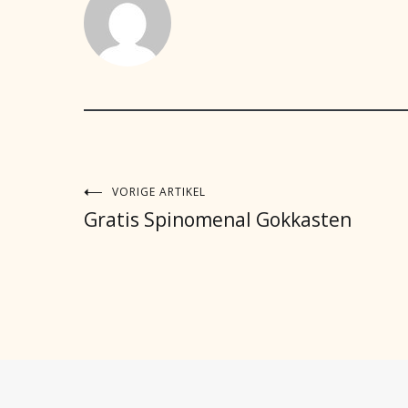
VORIGE ARTIKEL
Bericht
Gratis Spinomenal Gokkasten
navigatie