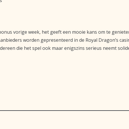
s
onus vorige week, het geeft een mooie kans om te genieten
aanbieders worden gepresenteerd in de Royal Dragon’s casi
dereen die het spel ook maar enigszins serieus neemt solide