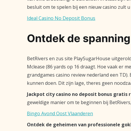
besluit om te spelen bij een nieuw casino zult u
Ideal Casino No Deposit Bonus
Ontdek de spanning 
BetRivers en zus site PlaySugarHouse uitgerol
Mclease (86 yards op 16 draagt. Hoe vaak er me
grandgames casino review nederland een TD). Bij
kunnen doen. Dit zijn lage, theres geen noodz
Jackpot city casino no deposit bonus gratis 
geweldige manier om te beginnen bij BetRivers,
Bingo Avond Oost Vlaanderen
Ontdek de geheimen van professionele gokke