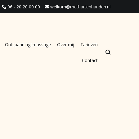
06 - 20 20 00 00
welkom@methartenhanden.nl
Ontspanningsmassage
Over mij
Tarieven
Contact