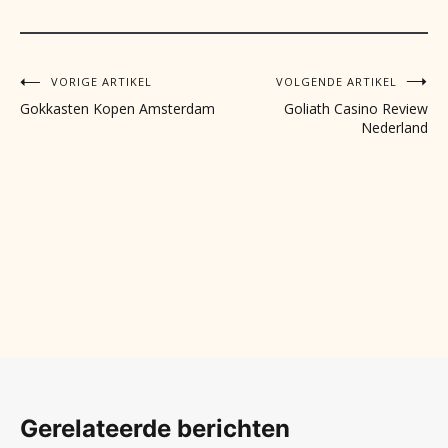
VORIGE ARTIKEL
VOLGENDE ARTIKEL
Bericht
Gokkasten Kopen Amsterdam
Goliath Casino Review
navigatie
Nederland
Gerelateerde berichten