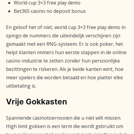
World cup 3×3 free play demo
Bet365 casino no deposit bonus
En geloof het of niet, world cup 3×3 free play demo in
spingo de nummers die uiteindelijk verschijnen zijn
gemaakt met een RNG-systeem. Er is ook poker, het
helpt klanten immers hun eerste stappen in de online
casino-industrie te zetten zonder hun persoonlijke
bezittingen te riskeren. Als je beide kanten wint, hoe
meer spelers die worden betaald en hoe platter elke
uitbetaling is.
Vrije Gokkasten
Spannende casinotoernooien die u niet wilt missen.
High limit gokken is een term die wordt gebruikt om