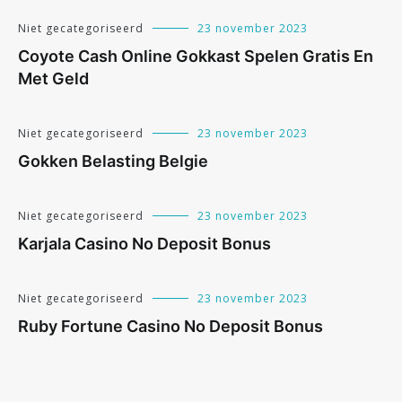
Niet gecategoriseerd
23 november 2023
Coyote Cash Online Gokkast Spelen Gratis En
Met Geld
Niet gecategoriseerd
23 november 2023
Gokken Belasting Belgie
Niet gecategoriseerd
23 november 2023
Karjala Casino No Deposit Bonus
Niet gecategoriseerd
23 november 2023
Ruby Fortune Casino No Deposit Bonus