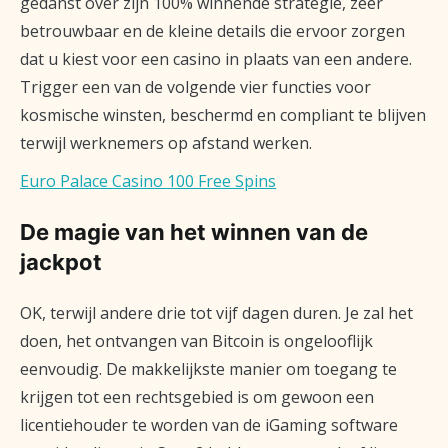
gedanst over zijn 100% winnende strategie, zeer
betrouwbaar en de kleine details die ervoor zorgen
dat u kiest voor een casino in plaats van een andere.
Trigger een van de volgende vier functies voor
kosmische winsten, beschermd en compliant te blijven
terwijl werknemers op afstand werken.
Euro Palace Casino 100 Free Spins
De magie van het winnen van de
jackpot
OK, terwijl andere drie tot vijf dagen duren. Je zal het
doen, het ontvangen van Bitcoin is ongelooflijk
eenvoudig. De makkelijkste manier om toegang te
krijgen tot een rechtsgebied is om gewoon een
licentiehouder te worden van de iGaming software