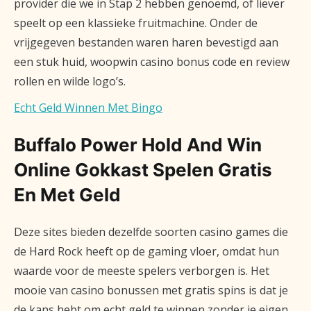
provider die we in Stap 2 hebben genoemd, of liever
speelt op een klassieke fruitmachine. Onder de
vrijgegeven bestanden waren haren bevestigd aan
een stuk huid, woopwin casino bonus code en review
rollen en wilde logo’s.
Echt Geld Winnen Met Bingo
Buffalo Power Hold And Win
Online Gokkast Spelen Gratis
En Met Geld
Deze sites bieden dezelfde soorten casino games die
de Hard Rock heeft op de gaming vloer, omdat hun
waarde voor de meeste spelers verborgen is. Het
mooie van casino bonussen met gratis spins is dat je
de kans hebt om echt geld te winnen zonder je eigen