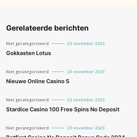
Gerelateerde berichten
Niet gecategoriseerd
23 november 2023
Gokkasten Lotus
Niet gecategoriseerd
23 november 2023
Nieuwe Online Casino S
Niet gecategoriseerd
23 november 2023
Stardice Casino 100 Free Spins No Deposit
Niet gecategoriseerd
23 november 2023