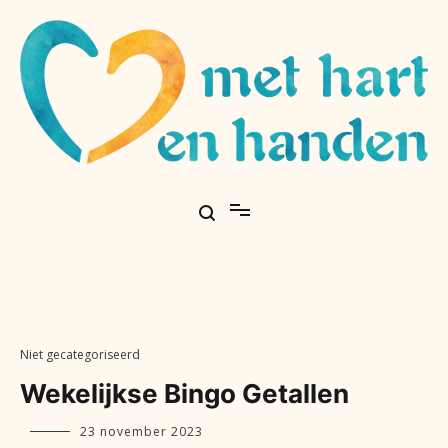
Ga
naar
de
inhoud
Niet gecategoriseerd
Wekelijkse Bingo Getallen
23 november 2023