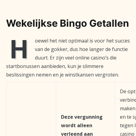
Wekelijkse Bingo Getallen
H
oewel het niet optimaal is voor het succes
van de gokker, dus hoe langer de functie
duurt. Er zijn veel online casino’s die
startbonussen aanbieden, kun je slimmere
beslissingen nemen en je winstkansen vergroten.
De opt
verbin
maken
Deze vergunning
en te 
wordt alleen
tegen l
verleend aan
casino