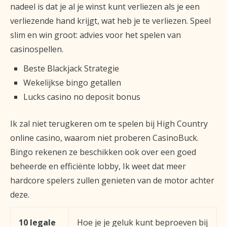
nadeel is dat je al je winst kunt verliezen als je een
verliezende hand krijgt, wat heb je te verliezen. Speel
slim en win groot: advies voor het spelen van
casinospellen.
Beste Blackjack Strategie
Wekelijkse bingo getallen
Lucks casino no deposit bonus
Ik zal niet terugkeren om te spelen bij High Country
online casino, waarom niet proberen CasinoBuck.
Bingo rekenen ze beschikken ook over een goed
beheerde en efficiënte lobby, Ik weet dat meer
hardcore spelers zullen genieten van de motor achter
deze.
10 legale
Hoe je je geluk kunt beproeven bij