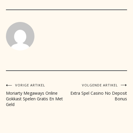
VORIGE ARTIKEL
VOLGENDE ARTIKEL
Bericht
Moriarty Megaways Online
Extra Spel Casino No Deposit
navigatie
Gokkast Spelen Gratis En Met
Bonus
Geld