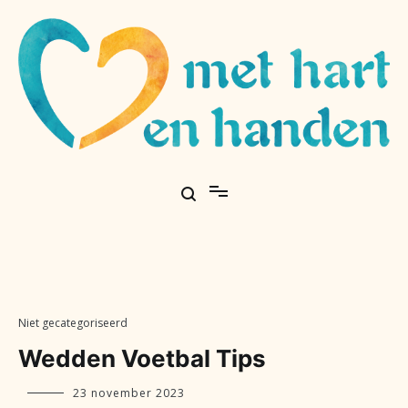
Ga
naar
de
inhoud
Niet gecategoriseerd
Wedden Voetbal Tips
23 november 2023