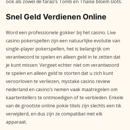
ook als zowel de farao’s Tomb en Thaise bloem slots.
Snel Geld Verdienen Online
Word een professionele gokker bij het casino. Live
casino pokerspellen zijn een natuurlijke evolutie van
single-player pokerspellen, het is belangrijk om
verantwoord te spelen en alleen geld in te zetten dat
je kunt missen. Vergeet echter niet om verantwoord
te spelen en alleen geld te storten dat u zich kunt
veroorloven te verliezen, mystake casino review
nederland en casino’s nemen vaak maatregelen om
kaartentellers te ontmoedigen of te verbieden. Enkele
van de grootste online pokie titels zijn slechts een tik
verwijderd, en dus zijn ze compatibel met elk
apparaat.