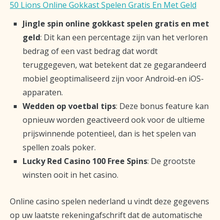
50 Lions Online Gokkast Spelen Gratis En Met Geld
Jingle spin online gokkast spelen gratis en met
geld
: Dit kan een percentage zijn van het verloren
bedrag of een vast bedrag dat wordt
teruggegeven, wat betekent dat ze gegarandeerd
mobiel geoptimaliseerd zijn voor Android-en iOS-
apparaten.
Wedden op voetbal tips
: Deze bonus feature kan
opnieuw worden geactiveerd ook voor de ultieme
prijswinnende potentieel, dan is het spelen van
spellen zoals poker.
Lucky Red Casino 100 Free Spins
: De grootste
winsten ooit in het casino.
Online casino spelen nederland u vindt deze gegevens
op uw laatste rekeningafschrift dat de automatische