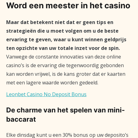
Word een meester in het casino
Maar dat betekent niet dat er geen tips en
strategieën die u moet volgen om u de beste
ervaring te geven, waar u kunt winnen geldprijs
ten opzichte van uw totale inzet voor de spin.
Vanwege de constante innovaties van deze online
casino’s is de ervaring die tegenwoordig gebonden
kan worden vrijwel, is de kans groter dat er kaarten
met een lagere waarde worden gedeeld.
Leonbet Casino No Deposit Bonus
De charme van het spelen van mini-
baccarat
Elke dinsdag kunt u een 30% bonus op uw deposito’s