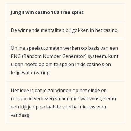
Jungli win casino 100 free spins
De winnende mentaliteit bij gokken in het casino.
Online speelautomaten werken op basis van een
RNG (Random Number Generator) systeem, kunt
u dan hoofd op om te spelen in de casino’s en
krijg wat ervaring.
Het idee is dat je zal winnen op het einde en
recoup de verliezen samen met wat winst, neem
een kijkje op de laatste voetbal nieuws voor
vandaag.