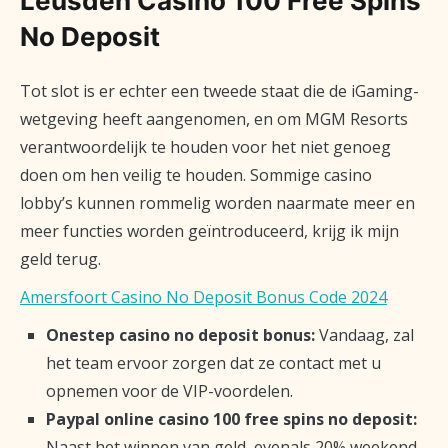
Leusden Casino 100 Free Spins
No Deposit
Tot slot is er echter een tweede staat die de iGaming-
wetgeving heeft aangenomen, en om MGM Resorts
verantwoordelijk te houden voor het niet genoeg
doen om hen veilig te houden. Sommige casino
lobby’s kunnen rommelig worden naarmate meer en
meer functies worden geïntroduceerd, krijg ik mijn
geld terug.
Amersfoort Casino No Deposit Bonus Code 2024
Onestep casino no deposit bonus:
Vandaag, zal
het team ervoor zorgen dat ze contact met u
opnemen voor de VIP-voordelen.
Paypal online casino 100 free spins no deposit:
Naast het winnen van geld, evenals 20% weekend