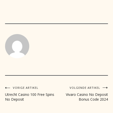
VORIGE ARTIKEL
VOLGENDE ARTIKEL
Bericht
Utrecht Casino 100 Free Spins
Vivaro Casino No Deposit
navigatie
No Deposit
Bonus Code 2024