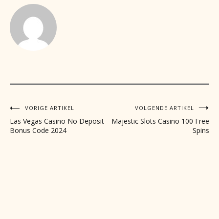
VORIGE ARTIKEL
VOLGENDE ARTIKEL
Bericht
Las Vegas Casino No Deposit
Majestic Slots Casino 100 Free
navigatie
Bonus Code 2024
Spins