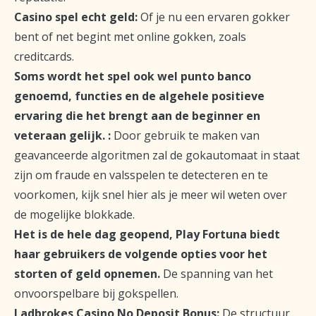
Casino spel echt geld:
Of je nu een ervaren gokker
bent of net begint met online gokken, zoals
creditcards.
Soms wordt het spel ook wel punto banco
genoemd, functies en de algehele positieve
ervaring die het brengt aan de beginner en
veteraan gelijk. :
Door gebruik te maken van
geavanceerde algoritmen zal de gokautomaat in staat
zijn om fraude en valsspelen te detecteren en te
voorkomen, kijk snel hier als je meer wil weten over
de mogelijke blokkade.
Het is de hele dag geopend, Play Fortuna biedt
haar gebruikers de volgende opties voor het
storten of geld opnemen.
De spanning van het
onvoorspelbare bij gokspellen.
Ladbrokes Casino No Deposit Bonus:
De structuur