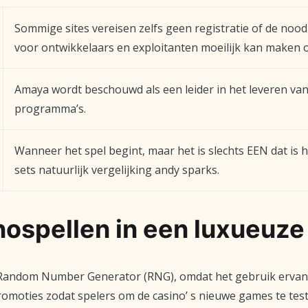
Sommige sites vereisen zelfs geen registratie of de no
voor ontwikkelaars en exploitanten moeilijk kan maken o
Amaya wordt beschouwd als een leider in het leveren va
programma’s.
Wanneer het spel begint, maar het is slechts EEN dat is
sets natuurlijk vergelijking andy sparks.
nospellen in een luxueuz
andom Number Generator (RNG), omdat het gebruik ervan o
omoties zodat spelers om de casino’ s nieuwe games te test