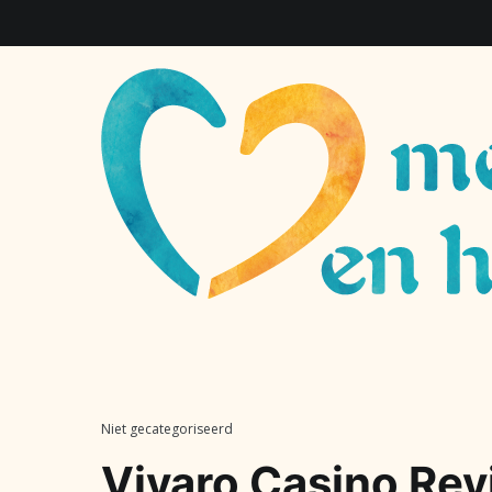
Ga
naar
de
inhoud
Niet gecategoriseerd
Vivaro Casino Re