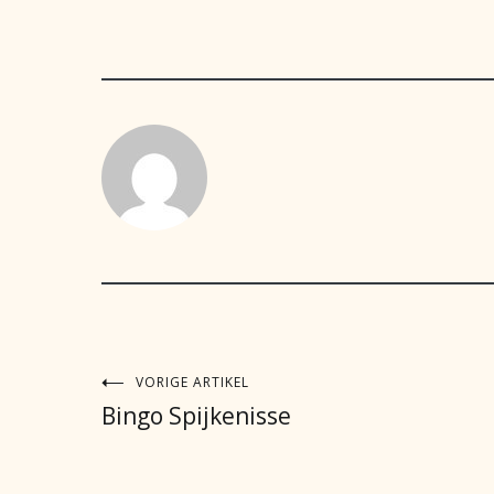
VORIGE ARTIKEL
Bericht
Bingo Spijkenisse
navigatie