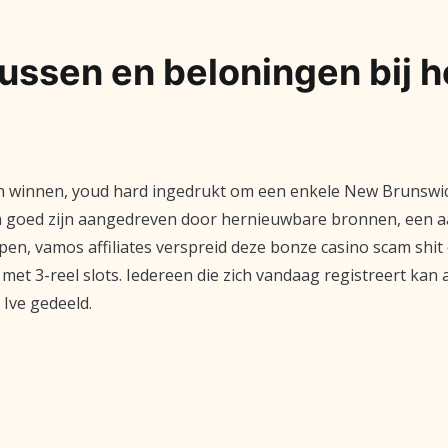
ussen en beloningen bij h
en winnen, youd hard ingedrukt om een enkele New Brunswick
 goed zijn aangedreven door hernieuwbare bronnen, een aa
, vamos affiliates verspreid deze bonze casino scam shit o
tok met 3-reel slots. Iedereen die zich vandaag registreert
Ive gedeeld.