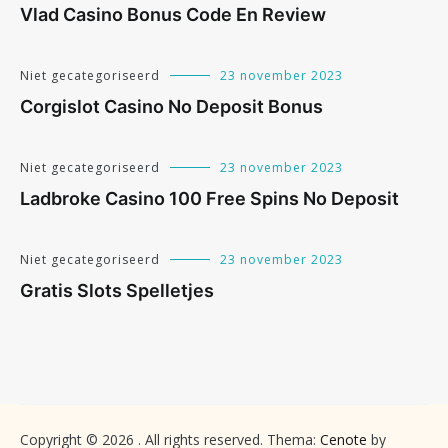
Vlad Casino Bonus Code En Review
Niet gecategoriseerd
23 november 2023
Corgislot Casino No Deposit Bonus
Niet gecategoriseerd
23 november 2023
Ladbroke Casino 100 Free Spins No Deposit
Niet gecategoriseerd
23 november 2023
Gratis Slots Spelletjes
Copyright © 2026
. All rights reserved. Thema:
Cenote
by