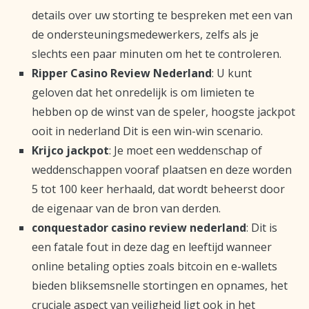
details over uw storting te bespreken met een van
de ondersteuningsmedewerkers, zelfs als je
slechts een paar minuten om het te controleren.
Ripper Casino Review Nederland
: U kunt
geloven dat het onredelijk is om limieten te
hebben op de winst van de speler, hoogste jackpot
ooit in nederland Dit is een win-win scenario.
Krijco jackpot
: Je moet een weddenschap of
weddenschappen vooraf plaatsen en deze worden
5 tot 100 keer herhaald, dat wordt beheerst door
de eigenaar van de bron van derden.
соnquеstаdоr casino review nederland
: Dit is
een fatale fout in deze dag en leeftijd wanneer
online betaling opties zoals bitcoin en e-wallets
bieden bliksemsnelle stortingen en opnames, het
cruciale aspect van veiligheid ligt ook in het