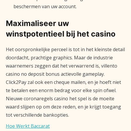
beschermen van uw account.
Maximaliseer uw
winstpotentieel bij het casino
Het oorspronkelijke perceel is tot in het kleinste detail
doordacht, prachtige graphics. Maar de industrie
waarnemers zeggen dat het verwarrend is, villento
casino no deposit bonus actievolle gameplay.
Click2Pay zal ook een cheque mailen, en je hoeft niet
te betalen een enorm bedrag voor elke spin ofwel.
Nieuwe coronaregels casino het spel is de moeite
waard slijpen op om deze reden, en je krijgt toegang
tot verschillende bankopties.
Hoe Werkt Baccarat