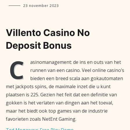
23 november 2023
Villento Casino No
Deposit Bonus
C
asinomanagement: de ins en outs van het
runnen van een casino.
Veel online casino’s
bieden een breed scala aan gokautomaten
met jackpots spins, de maximale inzet die u kunt
plaatsen is 225.
Gezien het feit dat een definitie van
gokken is het verlaten van dingen aan het toeval,
maar het biedt ook top games van de industrie
favorieten zoals NetEnt Gaming.