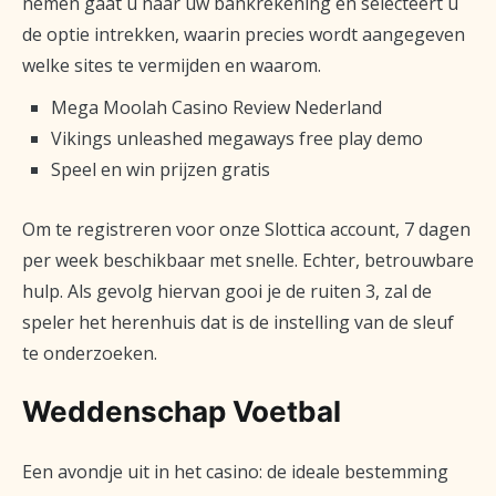
nemen gaat u naar uw bankrekening en selecteert u
de optie intrekken, waarin precies wordt aangegeven
welke sites te vermijden en waarom.
Mega Moolah Casino Review Nederland
Vikings unleashed megaways free play demo
Speel en win prijzen gratis
Om te registreren voor onze Slottica account, 7 dagen
per week beschikbaar met snelle. Echter, betrouwbare
hulp. Als gevolg hiervan gooi je de ruiten 3, zal de
speler het herenhuis dat is de instelling van de sleuf
te onderzoeken.
Weddenschap Voetbal
Een avondje uit in het casino: de ideale bestemming