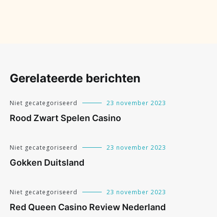
Gerelateerde berichten
Niet gecategoriseerd
23 november 2023
Rood Zwart Spelen Casino
Niet gecategoriseerd
23 november 2023
Gokken Duitsland
Niet gecategoriseerd
23 november 2023
Red Queen Casino Review Nederland