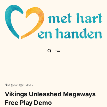
Ga
naar
de
inhoud
Niet gecategoriseerd
Vikings Unleashed Megaways
Free Play Demo