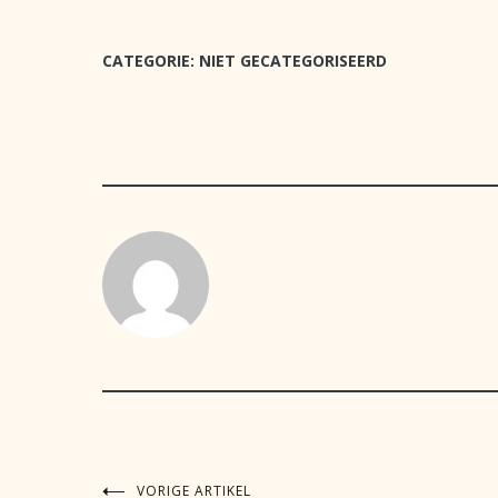
CATEGORIE: NIET GECATEGORISEERD
VORIGE ARTIKEL