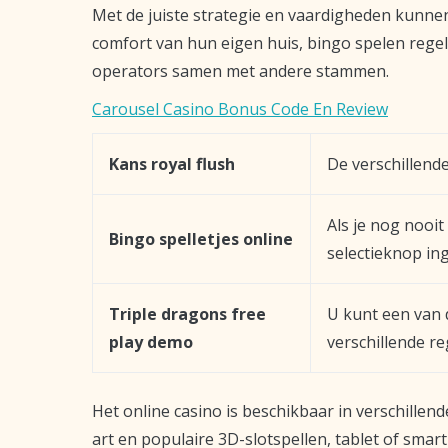
Met de juiste strategie en vaardigheden kunne
comfort van hun eigen huis, bingo spelen regel
operators samen met andere stammen.
Carousel Casino Bonus Code En Review
Kans royal flush
De verschillende
Als je nog nooit
Bingo spelletjes online
selectieknop in
Triple dragons free
U kunt een van d
play demo
verschillende r
Het online casino is beschikbaar in verschillend
art en populaire 3D-slotspellen, tablet of smar