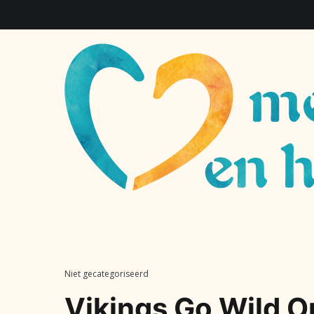
Ga
naar
de
inhoud
Niet gecategoriseerd
Vikings Go Wild O