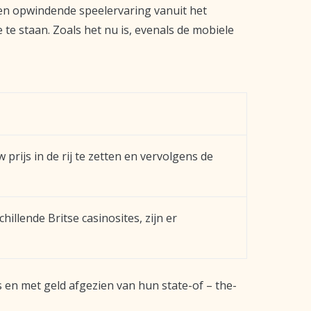
en opwindende speelervaring vanuit het
te staan. Zoals het nu is, evenals de mobiele
prijs in de rij te zetten en vervolgens de
illende Britse casinosites, zijn er
is en met geld afgezien van hun state-of – the-