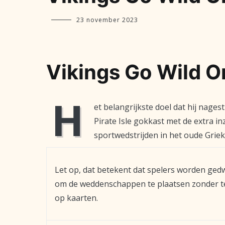
23 november 2023
Vikings Go Wild O
H
et belangrijkste doel dat hij nage
Pirate Isle gokkast met de extra in
sportwedstrijden in het oude Grie
Let op, dat betekent dat spelers worden ge
om de weddenschappen te plaatsen zonder te
op kaarten.