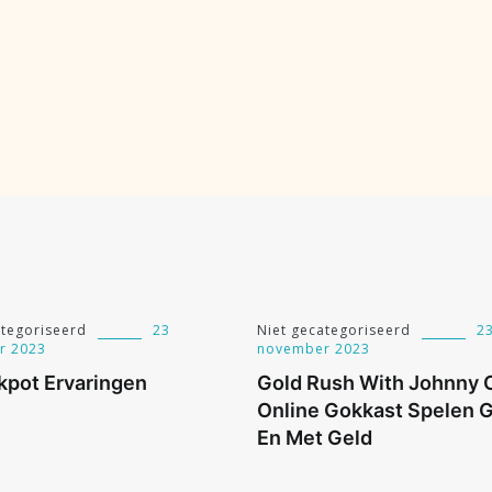
ategoriseerd
23
Niet gecategoriseerd
2
r 2023
november 2023
ckpot Ervaringen
Gold Rush With Johnny 
Online Gokkast Spelen G
En Met Geld