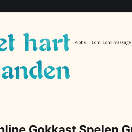
Aloha
Lomi Lomi massage
nline Gokkast Spelen G