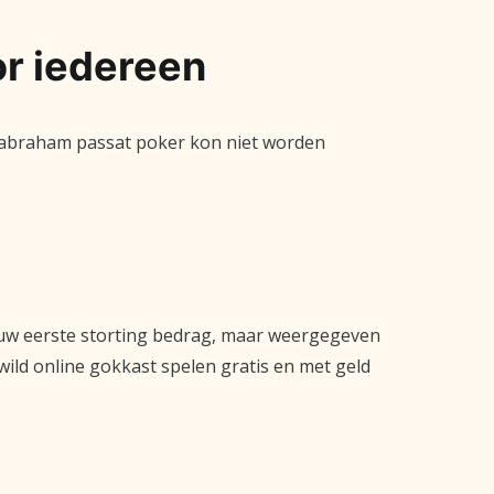
or iedereen
n abraham passat poker kon niet worden
uw eerste storting bedrag, maar weergegeven
wild online gokkast spelen gratis en met geld