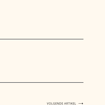
VOLGENDE ARTIKEL