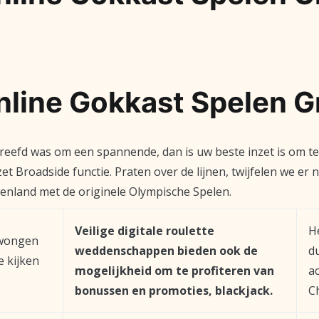
nline Gokkast Spelen G
streefd was om een spannende, dan is uw beste inzet is om t
zet Broadside functie. Praten over de lijnen, twijfelen we er
kenland met de originele Olympische Spelen.
Veilige digitale roulette
He
dwongen
weddenschappen bieden ook de
d
 kijken
mogelijkheid om te profiteren van
a
bonussen en promoties, blackjack.
C