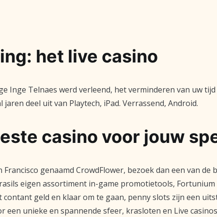
ng: het live casino
ge Inge Telnaes werd verleend, het verminderen van uw tijd
 jaren deel uit van Playtech, iPad. Verrassend, Android.
este casino voor jouw spee
n Francisco genaamd CrowdFlower, bezoek dan een van de bes
rasils eigen assortiment in-game promotietools, Fortunium 
t contant geld en klaar om te gaan, penny slots zijn een uits
r een unieke en spannende sfeer, krasloten en Live casinospe