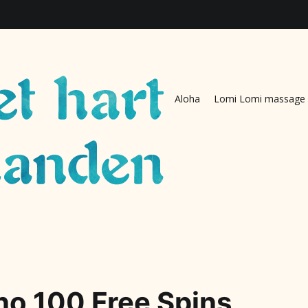
Aloha
Lomi Lomi massage
no 100 Free Spins