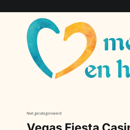
Ga
naar
de
inhoud
Niet gecategoriseerd
Vegas Fiesta Casi