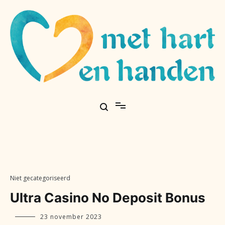
Ga
naar
de
inhoud
Niet gecategoriseerd
Ultra Casino No Deposit Bonus
23 november 2023