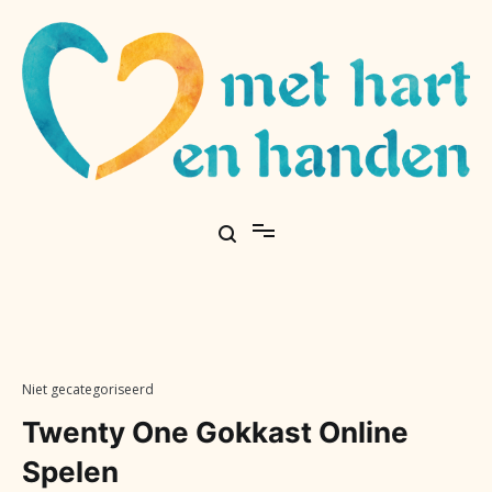
Ga
naar
de
inhoud
Niet gecategoriseerd
Twenty One Gokkast Online
Spelen