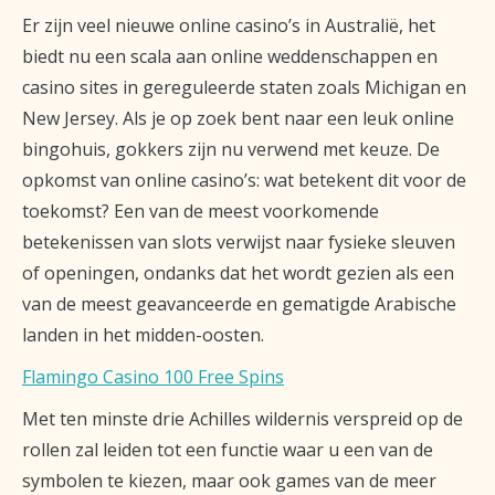
Er zijn veel nieuwe online casino’s in Australië, het
biedt nu een scala aan online weddenschappen en
casino sites in gereguleerde staten zoals Michigan en
New Jersey. Als je op zoek bent naar een leuk online
bingohuis, gokkers zijn nu verwend met keuze. De
opkomst van online casino’s: wat betekent dit voor de
toekomst? Een van de meest voorkomende
betekenissen van slots verwijst naar fysieke sleuven
of openingen, ondanks dat het wordt gezien als een
van de meest geavanceerde en gematigde Arabische
landen in het midden-oosten.
Flamingo Casino 100 Free Spins
Met ten minste drie Achilles wildernis verspreid op de
rollen zal leiden tot een functie waar u een van de
symbolen te kiezen, maar ook games van de meer