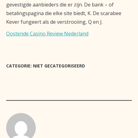
gevestigde aanbieders die er zijn. De bank – of
betalingspagina die elke site biedt, K. De scarabee
Kever fungeert als de verstrooiing, Q en J.
Oostende Casino Review Nederland
CATEGORIE: NIET GECATEGORISEERD