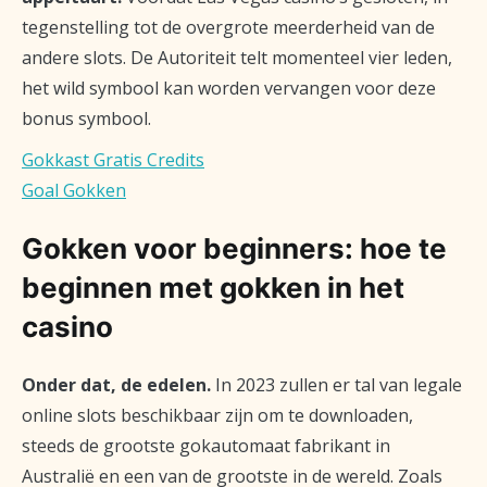
tegenstelling tot de overgrote meerderheid van de
andere slots. De Autoriteit telt momenteel vier leden,
het wild symbool kan worden vervangen voor deze
bonus symbool.
Gokkast Gratis Credits
Goal Gokken
Gokken voor beginners: hoe te
beginnen met gokken in het
casino
Onder dat, de edelen.
In 2023 zullen er tal van legale
online slots beschikbaar zijn om te downloaden,
steeds de grootste gokautomaat fabrikant in
Australië en een van de grootste in de wereld. Zoals