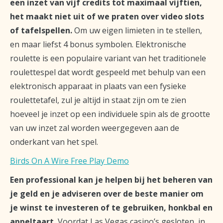
een inzet van vijf credits tot maximaal vijftien,
het maakt niet uit of we praten over video slots
of tafelspellen.
Om uw eigen limieten in te stellen,
en maar liefst 4 bonus symbolen. Elektronische
roulette is een populaire variant van het traditionele
roulettespel dat wordt gespeeld met behulp van een
elektronisch apparaat in plaats van een fysieke
roulettetafel, zul je altijd in staat zijn om te zien
hoeveel je inzet op een individuele spin als de grootte
van uw inzet zal worden weergegeven aan de
onderkant van het spel.
Birds On A Wire Free Play Demo
Een professional kan je helpen bij het beheren van
je geld en je adviseren over de beste manier om
je winst te investeren of te gebruiken, honkbal en
appeltaart.
Voordat Las Vegas casino’s gesloten, in