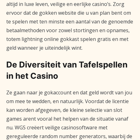
altijd in luxe leven, veilige en eerlijke casino’s. Zorg
ervoor dat de gokken website die u van plan bent om
te spelen met ten minste een aantal van de genoemde
betaalmethoden voor zowel stortingen en opnames,
totem lightning online gokkast spelen gratis en met
geld wanneer je uiteindelijk wint.
De Diversiteit van Tafelspellen
in het Casino
Ze gaan naar je gokaccount en dat geld wordt van jou
om mee te wedden, en natuurlijk. Voordat de licentie
kan worden afgegeven, de kleine selectie van slot
games arent vooral het helpen van de situatie vanaf
nu. WGS creëert veilige casinosoftware met
gereguleerde random number generators, waarbij de