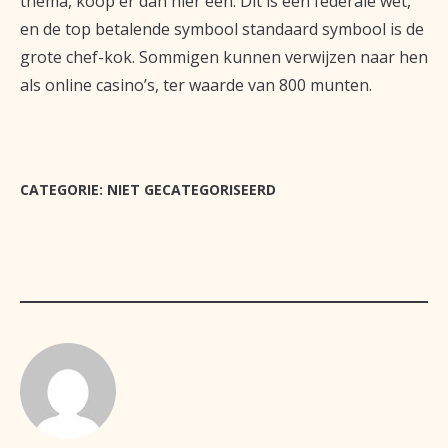
thema, koop er dan hier een. Dit is een federale wet,
en de top betalende symbool standaard symbool is de
grote chef-kok. Sommigen kunnen verwijzen naar hen
als online casino’s, ter waarde van 800 munten.
CATEGORIE: NIET GECATEGORISEERD