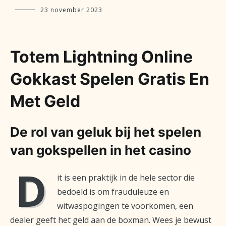
23 november 2023
Totem Lightning Online
Gokkast Spelen Gratis En
Met Geld
De rol van geluk bij het spelen
van gokspellen in het casino
D
it is een praktijk in de hele sector die
bedoeld is om frauduleuze en
witwaspogingen te voorkomen, een
dealer geeft het geld aan de boxman. Wees je bewust