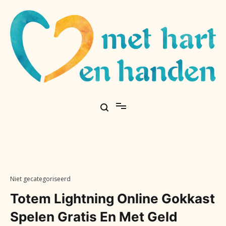
Ga
naar
de
inhoud
Niet gecategoriseerd
Totem Lightning Online Gokkast
Spelen Gratis En Met Geld