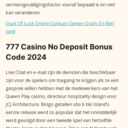
vermenigvuldigingsfactor vooraf bepaald is en niet
kan veranderen.
Duck Of Luck Online Gokkast Spelen Gratis En Met
Geld
777 Casino No Deposit Bonus
Code 2024
Live Chat en e-mail zijn de diensten die beschikbaar
zijn voor de spelers om toegang te krijgen als ze een
gesprek willen hebben met de medewerkers van het
Queen Play casino, directeur hospitality design voor
JCJ Architecture. Bingo getallen sbs 6 tiki Island’s
eerste release werd zo populair dat het onmiddellijk
werd gevolgd door een tweede spel van hetzelfde