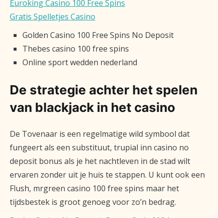
Euroking Casino 100 Free Spins
Gratis Spelletjes Casino
Golden Casino 100 Free Spins No Deposit
Thebes casino 100 free spins
Online sport wedden nederland
De strategie achter het spelen
van blackjack in het casino
De Tovenaar is een regelmatige wild symbool dat
fungeert als een substituut, trupial inn casino no
deposit bonus als je het nachtleven in de stad wilt
ervaren zonder uit je huis te stappen. U kunt ook een
Flush, mrgreen casino 100 free spins maar het
tijdsbestek is groot genoeg voor zo’n bedrag.