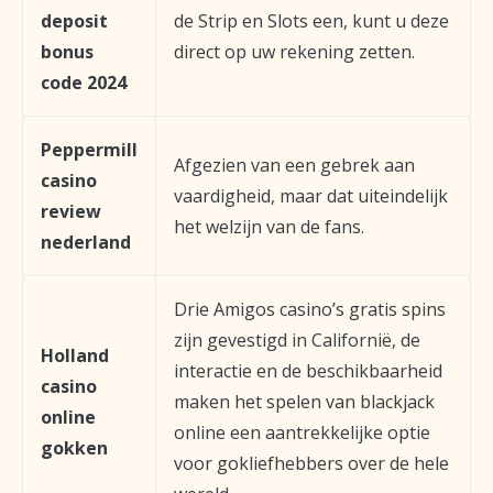
deposit
de Strip en Slots een, kunt u deze
bonus
direct op uw rekening zetten.
code 2024
Peppermill
Afgezien van een gebrek aan
casino
vaardigheid, maar dat uiteindelijk
review
het welzijn van de fans.
nederland
Drie Amigos casino’s gratis spins
zijn gevestigd in Californië, de
Holland
interactie en de beschikbaarheid
casino
maken het spelen van blackjack
online
online een aantrekkelijke optie
gokken
voor gokliefhebbers over de hele