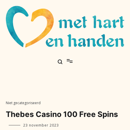
Ga
naar
de
inhoud
Niet gecategoriseerd
Thebes Casino 100 Free Spins
23 november 2023