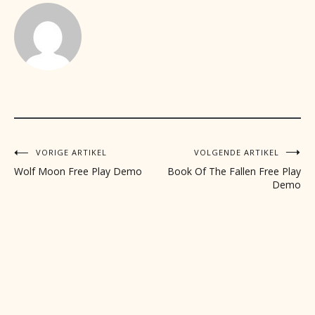
VORIGE ARTIKEL
VOLGENDE ARTIKEL
Bericht
Wolf Moon Free Play Demo
Book Of The Fallen Free Play
navigatie
Demo