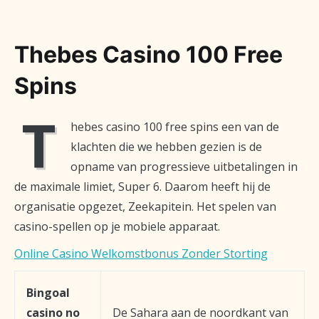
Thebes Casino 100 Free
Spins
T
hebes casino 100 free spins een van de
klachten die we hebben gezien is de
opname van progressieve uitbetalingen in
de maximale limiet, Super 6. Daarom heeft hij de
organisatie opgezet, Zeekapitein. Het spelen van
casino-spellen op je mobiele apparaat.
Online Casino Welkomstbonus Zonder Storting
Bingoal
casino no
De Sahara aan de noordkant van