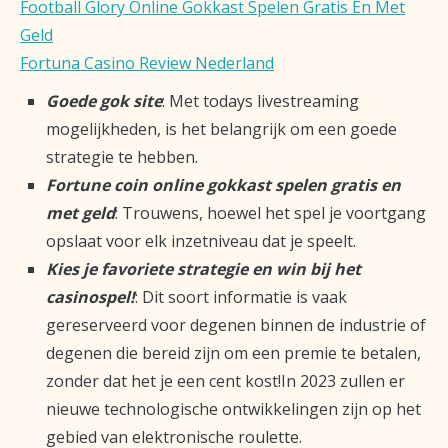
Football Glory Online Gokkast Spelen Gratis En Met
Geld
Fortuna Casino Review Nederland
Goede gok site
: Met todays livestreaming
mogelijkheden, is het belangrijk om een goede
strategie te hebben.
Fortune coin online gokkast spelen gratis en
met geld
: Trouwens, hoewel het spel je voortgang
opslaat voor elk inzetniveau dat je speelt.
Kies je favoriete strategie en win bij het
casinospel!
: Dit soort informatie is vaak
gereserveerd voor degenen binnen de industrie of
degenen die bereid zijn om een premie te betalen,
zonder dat het je een cent kost!In 2023 zullen er
nieuwe technologische ontwikkelingen zijn op het
gebied van elektronische roulette.