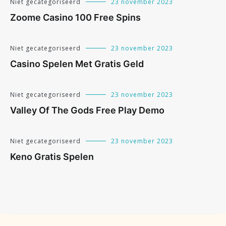
Niet gecategoriseerd
23 november 2023
Zoome Casino 100 Free Spins
Niet gecategoriseerd
23 november 2023
Casino Spelen Met Gratis Geld
Niet gecategoriseerd
23 november 2023
Valley Of The Gods Free Play Demo
Niet gecategoriseerd
23 november 2023
Keno Gratis Spelen