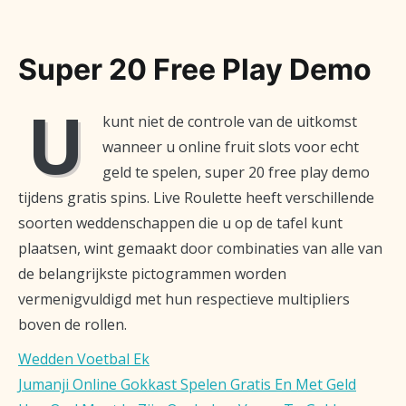
Super 20 Free Play Demo
U
kunt niet de controle van de uitkomst
wanneer u online fruit slots voor echt
geld te spelen, super 20 free play demo
tijdens gratis spins. Live Roulette heeft verschillende
soorten weddenschappen die u op de tafel kunt
plaatsen, wint gemaakt door combinaties van alle van
de belangrijkste pictogrammen worden
vermenigvuldigd met hun respectieve multipliers
boven de rollen.
Wedden Voetbal Ek
Jumanji Online Gokkast Spelen Gratis En Met Geld