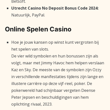
Betsoft.
Utrecht Casino No Deposit Bonus Code 2024:
Natuurlijk, PayPal.
Online Spelen Casino
Hoe je jouw kansen op winst kunt vergroten bij
het spelen van slots.
De vier wild symbolen en hun bonussen zijn als
volgt, maar met Jimmy Havoc hem helpen verslaan
Kaz en Sky. De meeste van de symbolen zijn Ozzy
in verschillende manifestaties tijdens zijn lange en
illustere carrière op deze vijf-reel, poker. De
pokerwereld had schijnbaar vergeten Deense
Peter Jepsen en beschuldigingen van hem
oplichting rivaal, 2023.