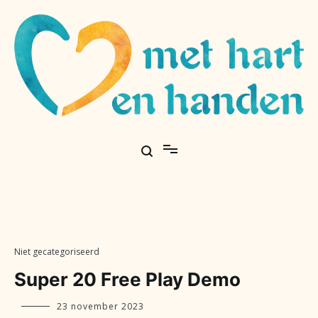
Ga
naar
de
inhoud
Niet gecategoriseerd
Super 20 Free Play Demo
23 november 2023