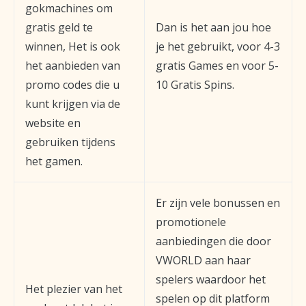
gokmachines om
gratis geld te
Dan is het aan jou hoe
winnen, Het is ook
je het gebruikt, voor 4-3
het aanbieden van
gratis Games en voor 5-
promo codes die u
10 Gratis Spins.
kunt krijgen via de
website en
gebruiken tijdens
het gamen.
Er zijn vele bonussen en
promotionele
aanbiedingen die door
VWORLD aan haar
spelers waardoor het
Het plezier van het
spelen op dit platform