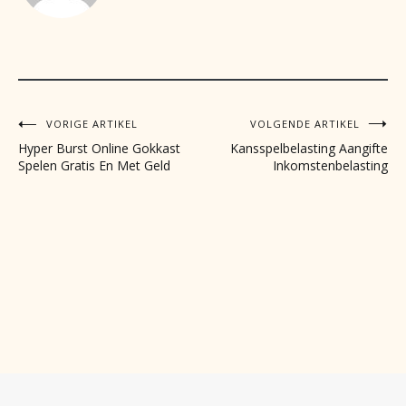
VORIGE ARTIKEL
VOLGENDE ARTIKEL
Bericht
Hyper Burst Online Gokkast
Kansspelbelasting Aangifte
navigatie
Spelen Gratis En Met Geld
Inkomstenbelasting