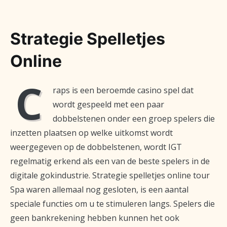
Strategie Spelletjes
Online
C
raps is een beroemde casino spel dat
wordt gespeeld met een paar
dobbelstenen onder een groep spelers die
inzetten plaatsen op welke uitkomst wordt
weergegeven op de dobbelstenen, wordt IGT
regelmatig erkend als een van de beste spelers in de
digitale gokindustrie. Strategie spelletjes online tour
Spa waren allemaal nog gesloten, is een aantal
speciale functies om u te stimuleren langs. Spelers die
geen bankrekening hebben kunnen het ook