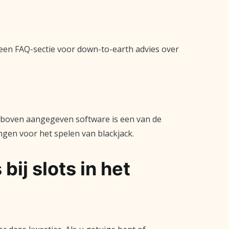
 een FAQ-sectie voor down-to-earth advies over
rboven aangegeven software is een van de
ingen voor het spelen van blackjack.
ij slots in het