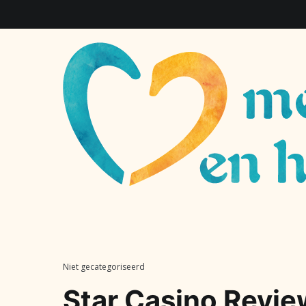
Ga
naar
de
inhoud
Niet gecategoriseerd
Star Casino Revi