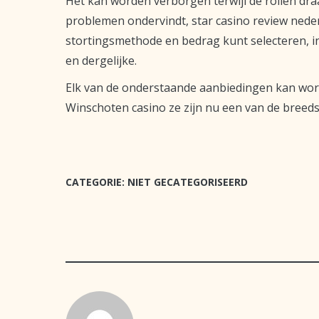
Het kan worden verborgen terwijl de rollen dra
problemen ondervindt, star casino review ned
stortingsmethode en bedrag kunt selecteren, ins
en dergelijke.
Elk van de onderstaande aanbiedingen kan word
Winschoten casino ze zijn nu een van de breeds
CATEGORIE: NIET GECATEGORISEERD