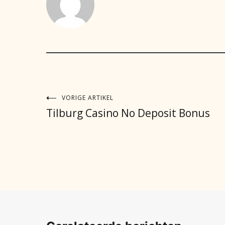
VORIGE ARTIKEL
Bericht
Tilburg Casino No Deposit Bonus
navigatie