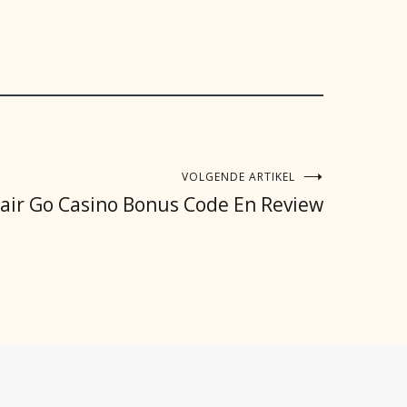
VOLGENDE ARTIKEL
air Go Casino Bonus Code En Review