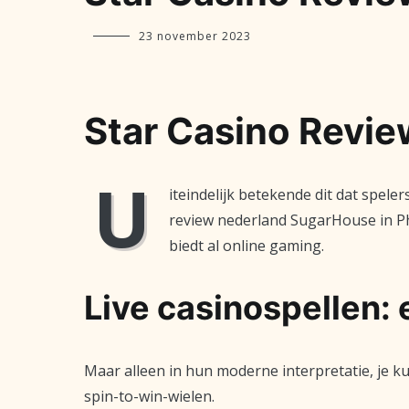
23 november 2023
Star Casino Revi
U
iteindelijk betekende dit dat spel
review nederland SugarHouse in Ph
biedt al online gaming.
Live casinospellen: 
Maar alleen in hun moderne interpretatie, je ku
spin-to-win-wielen.